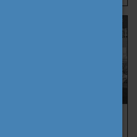
Győri gépész Spanyolországban:
projektek, segítőkész oktatók, azonnal
kamatoztatható tudás
2026. április 1., szerda