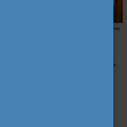
Nagy-Vargha Zsófia helyettes államtitkár | fotó: Lékó Tamás
Nagy-Vargha Zsófia helyettes
államtitkár
kihangsúlyozta, hogy mennyire fontos és
hatékony a diákönkormányzatiság rendszere, javasolta a
fiataloknak, hogy tudatosan éljenek is vele. Emellett
kifejtette, hogy az aktív részvétel fontos eszköze a
diákönkormányzatiság mellett a hazai és
a nemzetközi
önkéntesség
is.
Bodrogi Richárd főigazgató
pedig
ismertette a diákokra váró nemzetközi lehetőségeket,
külön kiemelve az
Európai Szolidaritási Testület
, az
Erasmus+ program
, a
DiscoverEU
, valamint a
Pannónia
Ösztöndíjprogram
kínálatát.