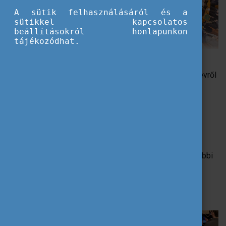
A sütik felhasználásáról és a
sütikkel kapcsolatos
beállításokról honlapunkon
tájékozódhat.
Tizenharmadik alkalommal rendeztük meg a Van
beleszólásod! Parlamenti Ifjúsági Napot, amely során évről
évre több száz diák kap lehetőséget arra, hogy
megismerhesse a demokrácia alapintézményét és a
törvényhozás helyszínét, és hogy a gyakorlatban is
kipróbálhassa a döntéshozás folyamatát.
A január 31-i rendezvény 232 résztvevője
Magyarország különböző régióiból érkezett,
az alábbi
városokat képviselve: Budapest, Eger, Esztergom,
Kecskemét, Mezőkövesd, Pécs, Pilisvörösvár, Sopron,
Szolnok és Szombathely.