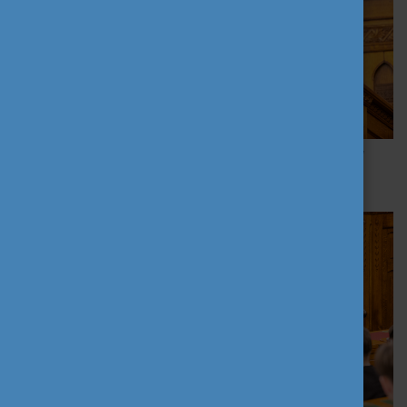
Bodrogi Richárd, a Tempus Közalapítvány főigazgatója |
fotó: Lékó Tamás