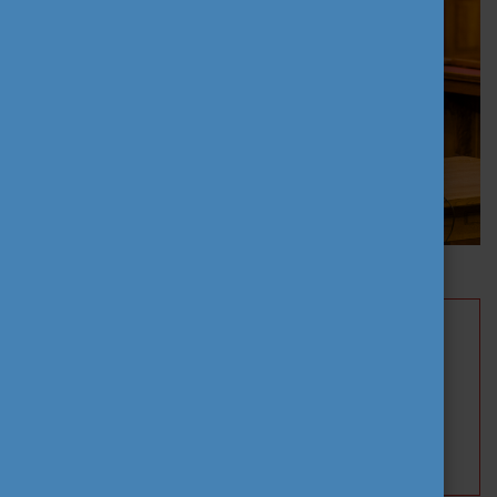
Hajdú András helyettes államtitkár | fotó: Lékó Tamás
A rendezvény a Tempus Közalapítvány, a Nemzeti
Ifjúsági Tanács, az Országgyűlés Hivatalának
Közgyűjteményi és Közművelődési Igazgatósága,
valamint az Európai Parlament Magyarországi
Kapcsolattartó Irodájának közös szervezésében
valósult meg.