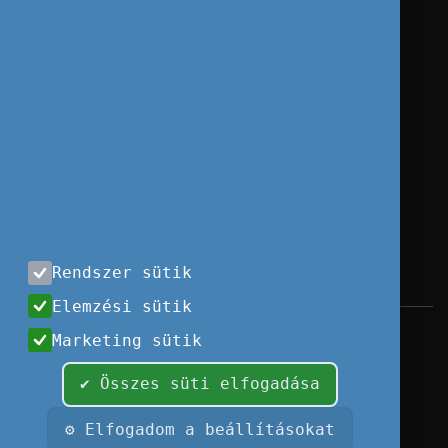
Rendszer sütik
Elemzési sütik
Impresszum
|
Használati feltételek
|
Marketing sütik
Adatvédelem
|
Sajtóközlemények
|
Kapcsolat
✔ Összes süti elfogadása
Minden jog fenntartva, 2026 © Tempus
Közalapítvány
⚙ Elfogadom a beállításokat