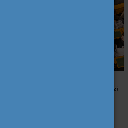
Fotó: Lékó Tamás
Kalandokkal várják a fiatalokat a nemzetközi
programok
Az
Erasmus+
és az
Európai Szolidaritási Testület
programokhoz hasonlóan a Parlamenti Ifjúsági Nap is
a
fiatalok részvételének ösztönzését, a bevonódás
különböző formáinak bemutatását és támogatását