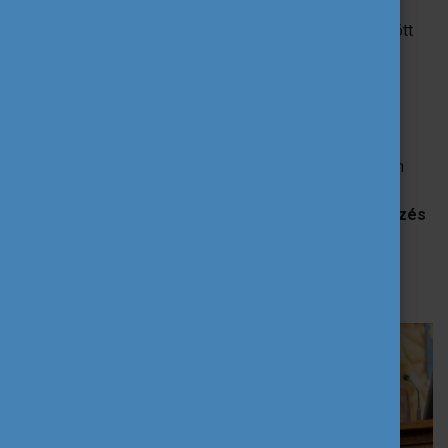
vállalta, hogy válaszol a 11-13. évfolyamos diákokat
leginkább érdeklő kérdésekre. A kérdések többek között
oktatáspolitikai, környezetvédelmi, gazdasági és
nemzetközi témákat feszegettek, megmutatva, milyen
témakörök érdeklik napjainkban a fiatalokat.
A Kérdezd a képviselőt! program mellett az osztályok
műhelyfoglalkozások keretében gondolhatták ki, milyen
közösségi kezdeményezést
valósítanának meg
szívesen az aktív részvétel jegyében
. A kezdeményezés
kivitelezésére a későbbiekben akár európai uniós
támogatásra is pályázhatnak, hogy
szolidaritási
projektként
hajthassák végre ötleteiket.