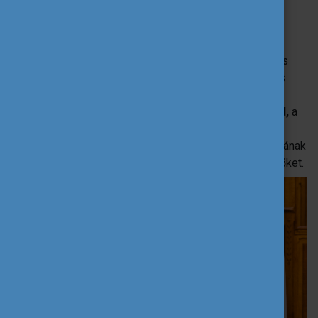
szolgálja.
Az esemény megnyitója során
Nagy-Vargha Zsófia
, a
Kulturális és Innovációs Minisztérium fiatalokért felelős
helyettes államtitkára,
Szigeti Gábor
, az Országgyűlés
Hivatala Közgyűjteményi és Közművelődési
Igazgatóságának igazgatóhelyettese,
Bodrogi Richárd,
a
Tempus Közalapítvány főigazgatója és
Kotlár Eszter
,
Európai Parlament Magyarországi Kapcsolattartó irodájának
PR kommunikációs szakértője köszöntötte a résztvevőket.