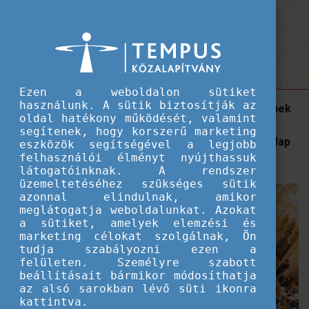
Hallgatói ösztöndíjak
Több mint 200 diák vett részt a
Több mint 200 diák vett részt a Parlamenti Ifjúsági Napon
Parlamenti Ifjúsági Napon
Ezen a weboldalon sütiket
használunk. A sütik biztosítják az
Több mint 200 fiatal tette fel kérdéseit képviselőknek
oldal hatékony működését, valamint
a Felsőrendházi ülésteremben a január 31-én
segítenek, hogy korszerű marketing
megtartott Van beleszólásod! Parlamenti Ifjúsági Nap
eszközök segítségével a legjobb
felhasználói élményt nyújthassuk
keretében.
látogatóinknak. A rendszer
üzemeltetéséhez szükséges sütik
azonnal elindulnak, amikor
meglátogatja weboldalunkat. Azokat
a sütiket, amelyek elemzési és
marketing célokat szolgálnak, Ön
tudja szabályozni ezen a
felületen. Személyre szabott
beállításait bármikor módosíthatja
az alsó sarokban lévő süti ikonra
kattintva.