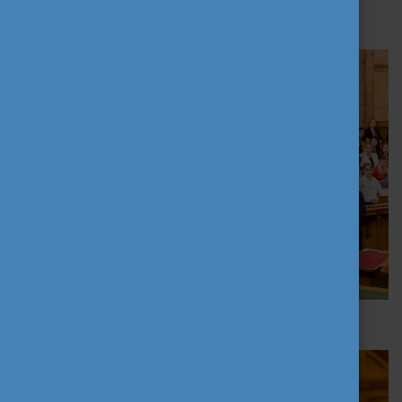
Tamás
Hiller István, országgyűlési képviselő | fotó: Lékó Tamás