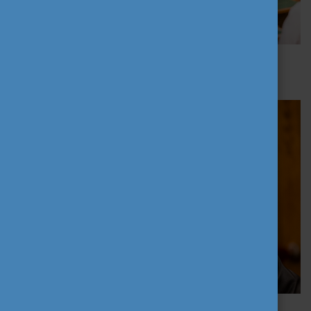
Dr. Vitályos Eszter, országgyűlési képviselő | fotó: Lékó
Tamás
Dobrev Klára, európai parlamenti képviselő | fotó: Lékó