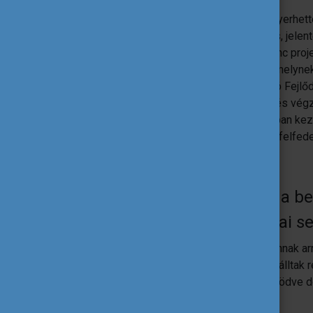
A szakmai gyakorlat során betekintést nyerhett
projekttervezés, végrehajtás, kiértékelés, jel
közösségi média menedzsment. Kedvenc proje
workshop volt Bridging Cultures néven, melyne
látogattunk el, ahol az ENSZ Fenntartható Fejlőd
mellett én dönthettem el, mikor kezdek és vég
preferálták, én viszont szerettem korábban kez
napok, szerettem volna még világosban felfed
Segítették a munkatársak a be
akihez fordulhattál szakmai se
Ennél a szervezetnél már teljesen be vannak a
Dokumentumok, prezentációk, kisfilmek álltak 
is volt, akivel végig szorosan együttműködve d