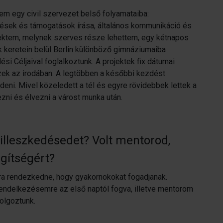
em egy civil szervezet belső folyamataiba:
entések és támogatások írása, általános kommunikáció és
ktem, melynek szerves része lehettem, egy kétnapos
k keretein belül Berlin különböző gimnáziumaiba
ési Céljaival foglalkoztunk. A projektek fix dátumai
zek az irodában. A legtöbben a későbbi kezdést
deni. Mivel közeledett a tél és egyre rövidebbek lettek a
ezni és élvezni a várost munka után.
illeszkedésedet? Volt mentorod,
gítségért?
rra rendezkedne, hogy gyakornokokat fogadjanak.
rendelkezésemre az első naptól fogva, illetve mentorom
olgoztunk.