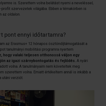
helyemre is. Szerettem volna belátást nyerni a neveléssel,
n-profit szervezetek világába. Ebben a témakörben is
n az oldalon.
rt pont ennyi időtartamra?
ltam az Erasmus+ 12 hónapos ösztöndíjtámogatását a
pot tanulmányi mobilitási programra nyertem
 hogy valaki teljesen otthonossá váljon egy
ön az igazi szárnybontogatás és fejlődés.
A nyári
adott volna. A tanulmányaim nem követeltek meg
m szerettem volna. Emiatt értékeltem annál is inkább a
utáni verziót.