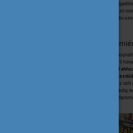
jelentkeztem, és végül itt találtam rá a fogadó
illetve (non-formális) oktatással foglalkozó no
könnyű volt izgalmas lehetőségeket találni eze
Mennyi időre pályáztál, és mié
Hét hónapra pályáztam. Maximálisan kihaszná
mesterképzésem alatt, hiszen korábban 5 hóna
el.
Véleményem szerint 5-6 hónap kell ahhoz,
munkahelyen, kiismerje magát, és elkezdődj
szakmai gyakorlat nekem ehhez túl kevés időt 
kötelező szakmai gyakorlatot, csúszni pedig ne
kényelmesebb és nagyobb rálátást adó diploma 