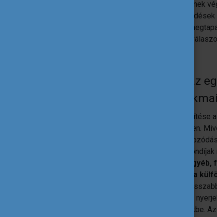
akik nemzetközi tapasztalatot szereznének vég
készülő hallgatókban felmerülhetnek kérdések 
tud a legjobban megválaszolni, aki már megtap
pályázás előtt álló hallgatója tette fel, a válasz
Miért döntöttél úgy, hogy az
diploma utáni külföldi szakmai
Már az alap – és a mesterszakom teljesítése al
ösztöndíj keretében külföldi egyetemeken. Miv
alumni adatbázisba
, könnyű volt a tájékozód
egyértelmű volt, hogy a tanulmányi ösztöndíjak 
szeretnék.
Mivel tanulmányaim alatt egyéb,
szerettem volna egy nyárba zsúfolni a külf
tűnt a diploma utáni lehetőség.
Egy hosszabb
kulcsfontosságú, hogy mélyebb belátást nyerje
maga a város adta kulturális lehetőségekbe. Az 