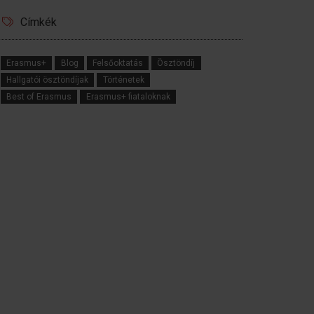
Címkék
Erasmus+
Blog
Felsőoktatás
Ösztöndíj
Hallgatói ösztöndíjak
Történetek
Best of Erasmus
Erasmus+ fiataloknak