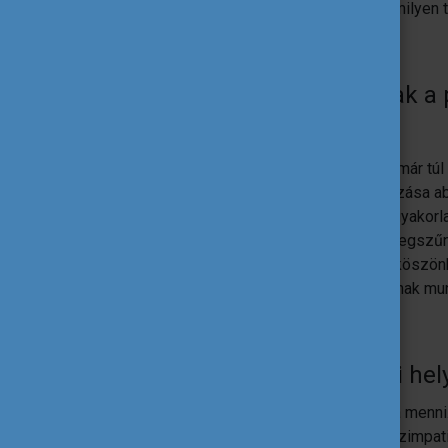
előtt, és végiggondolhassam, hogy hol, milyen 
Milyen tapasztalataid voltak a
elegendő információt?
A papírmunkában rutinos voltam, hiszen már tú
A diploma utáni szakmai gyakorlat pályázása a
szorgalmi időszak kellős közepén kell gyakorlat
igyekezni, hogy a hallgatói jogviszony megszű
Számomra az
erasmusintern.org
-nak köszönh
Debreceni Egyetem Nemzetközi Irodájának munk
Hogyan találtál gyakornoki hel
Mindenképpen Berlinbe szerettem volna menni.
találtam olyan lehetőségeket, amelyek szimpa