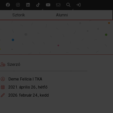
Keresés
Bejelentkezés
Sztorik
Alumni
Szerző
Deme Felícia I TKA
2021. április 26., hétfő
2026. február 24., kedd