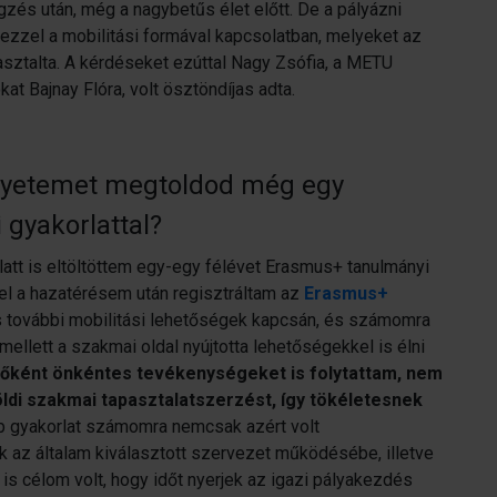
zés után, még a nagybetűs élet előtt. De a pályázni
ezzel a mobilitási formával kapcsolatban, melyeket az
asztalta. A kérdéseket ezúttal Nagy Zsófia, a METU
okat Bajnay Flóra, volt ösztöndíjas adta.
 egyetemet megtoldod még egy
 gyakorlattal?
att is eltöltöttem egy-egy félévet Erasmus+ tanulmányi
el a hazatérésem után regisztráltam az
Erasmus+
ás további mobilitási lehetőségek kapcsán, és számomra
mellett a szakmai oldal nyújtotta lehetőségekkel is élni
 főként önkéntes tevékenységeket is folytattam, nem
öldi szakmai tapasztalatszerzést, így tökéletesnek
 gyakorlat számomra nemcsak azért volt
k az általam kiválasztott szervezet működésébe, illetve
is célom volt, hogy időt nyerjek az igazi pályakezdés