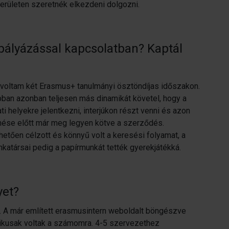
területen szeretnék elkezdeni dolgozni.
 pályázással kapcsolatban? Kaptál
l voltam két Erasmus+ tanulmányi ösztöndíjas időszakon.
bban azonban teljesen más dinamikát követel, hogy a
i helyekre jelentkezni, interjúkon részt venni és azon
nése előtt már meg legyen kötve a szerződés.
etően célzott és könnyű volt a keresési folyamat, a
atársai pedig a papírmunkát tették gyerekjátékká.
yet?
 A már említett erasmusintern weboldalt böngészve
tikusak voltak a számomra. 4-5 szervezethez