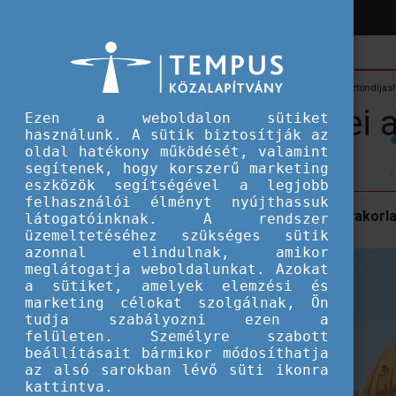
Hírek
Hallgatói ösztöndíjak
Pályázó kérdései a volt ösztöndíjas
Pályázó kérdései a
Ezen a weboldalon sütiket
használunk. A sütik biztosítják az
oldal hatékony működését, valamint
segítenek, hogy korszerű marketing
eszközök segítségével a legjobb
felhasználói élményt nyújthassuk
A diploma utáni Erasmus+ szakmai gyakorla
látogatóinknak. A rendszer
üzemeltetéséhez szükséges sütik
azonnal elindulnak, amikor
meglátogatja weboldalunkat. Azokat
a sütiket, amelyek elemzési és
marketing célokat szolgálnak, Ön
tudja szabályozni ezen a
felületen. Személyre szabott
beállításait bármikor módosíthatja
az alsó sarokban lévő süti ikonra
kattintva.