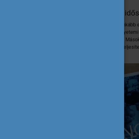
Miben fejlődtél ez alatt az idős
Visszatekintve úgy gondolom, hogy leginkább em
munkaidős állásom, ahol kikerülve az egyetemi 
felelősségtudat erősödött meg bennem. Mások 
melynek színvonalához méltóan kellett teljesít