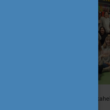
Mi volt a feladatod a munkahe
időbeosztásod?