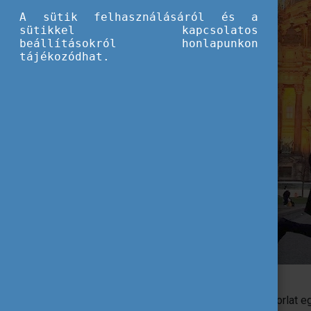
A sütik felhasználásáról és a
sütikkel kapcsolatos
beállításokról honlapunkon
tájékozódhat.
Pályázó kérdései a volt ösztöndíjashoz
A diploma utáni Erasmus+ szakmai gyakorlat eg