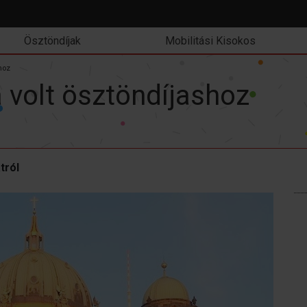
Ösztöndíjak
Mobilitási Kisokos
hoz
 volt ösztöndíjashoz
tról