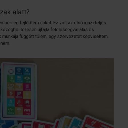
zak alatt?
berileg fejlődtem sokat. Ez volt az első igazi teljes
közegből teljesen újfajta felelősségvállalás és
munkája függött tőlem, egy szervezetet képviseltem,
enem.