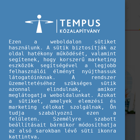
Hallgatói ösztöndíjak
Kiutazás előtt
Milyen szállás való neked?
Milyen szállás való neked?
Hogyan keressük eredményesen ideiglenes
Ezen a weboldalon sütiket
otthonunkat külföldön? És hol találunk ezzel
használunk. A sütik biztosítják az
oldal hatékony működését, valamint
kapcsolatban folyamatosan online információkat?
segítenek, hogy korszerű marketing
eszközök segítségével a legjobb
felhasználói élményt nyújthassuk
látogatóinknak. A rendszer
üzemeltetéséhez szükséges sütik
azonnal elindulnak, amikor
meglátogatja weboldalunkat. Azokat
a sütiket, amelyek elemzési és
marketing célokat szolgálnak, Ön
tudja szabályozni ezen a
felületen. Személyre szabott
beállításait bármikor módosíthatja
az alsó sarokban lévő süti ikonra
kattintva.