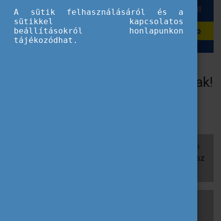
A sütik felhasználásáról és a
sütikkel kapcsolatos
beállításokról honlapunkon
tájékozódhat.
Elnyerted az Erasmus+ ösztöndíjat? Tudósíts nekünk!
Jelentkezz Erasmus+ Tudósítónak!
Mutasd meg, TE hogyan éled meg most az Erasmus+
ösztöndíjas mindennapokat!
Ha épp külföldön tanulsz Erasmusszal vagy szakmai
gyakorlaton veszel részt, akkor mutasd be, hol tanulsz
vagy dolgozol!
Oszd meg velünk és a követőinkkel az élményeidet:
mutasd meg az Erasmus+ városodat, a kedvenc