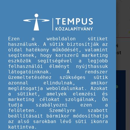
Hallgatói ösztöndíjak
Elnyerted az Erasmus+ ösztöndíjat?
Elnyerted az Erasmus+ ösztöndíjat? Tudósíts nekünk!
Tudósíts nekünk!
Ezen a weboldalon sütiket
használunk. A sütik biztosítják az
Épp Erasmus+ ösztöndíjjal töltöd külföldi tanulmányi
oldal hatékony működését, valamint
időszakodat vagy szakmai gyakorlatodat? Vagy most
segítenek, hogy korszerű marketing
készülsz kiutazni? Oszd meg élményeidet!
eszközök segítségével a legjobb
felhasználói élményt nyújthassuk
látogatóinknak. A rendszer
üzemeltetéséhez szükséges sütik
azonnal elindulnak, amikor
meglátogatja weboldalunkat. Azokat
a sütiket, amelyek elemzési és
marketing célokat szolgálnak, Ön
tudja szabályozni ezen a
felületen. Személyre szabott
beállításait bármikor módosíthatja
az alsó sarokban lévő süti ikonra
kattintva.