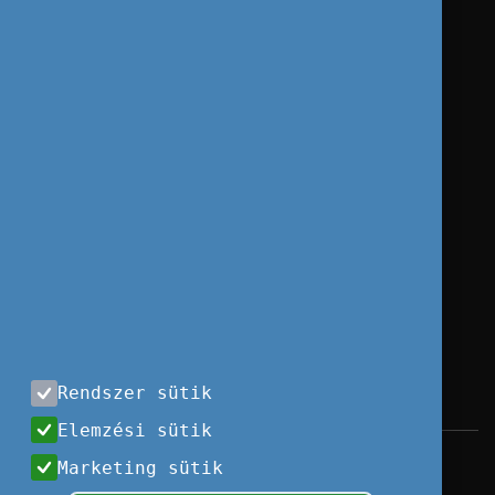
Rendszer sütik
Elemzési sütik
Impresszum
|
Használati feltételek
|
Marketing sütik
Adatvédelem
|
Sajtóközlemények
|
Kapcsolat