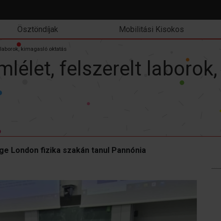
Ösztöndíjak
Mobilitási Kisokos
 laborok, kimagasló oktatás
élet, felszerelt laborok
lege London fizika szakán tanul Pannónia