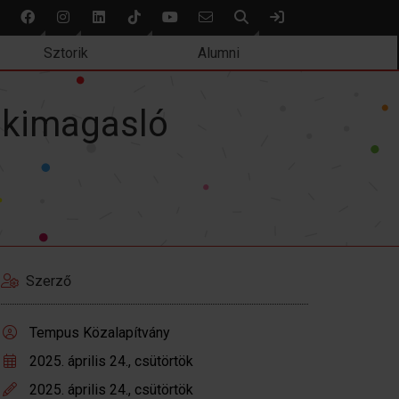
Keresés
Bejelentkezés
Sztorik
Alumni
, kimagasló
Szerző
Tempus Közalapítvány
2025. április 24., csütörtök
2025. április 24., csütörtök