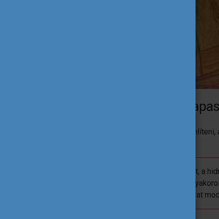
Tettél szert gyakorlati tapa
Az elsőéves laborgyakorlatot tudnám említeni,
méréseket.
Itt például egy buborék falvastagságát, a h
vizsgáltunk meg. Lehetőségem volt gyakoroln
a tudományos cikkeket és publikációkat mod