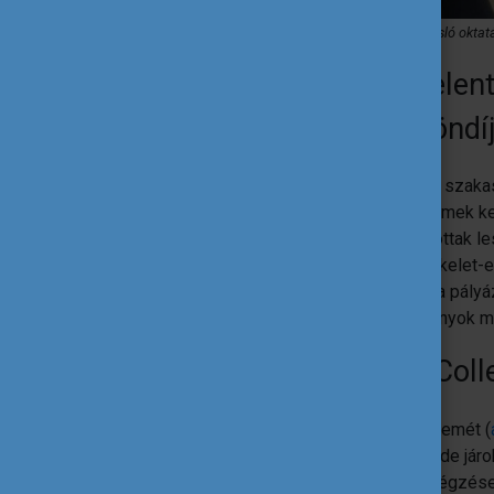
Egyénfókuszú szemlélet, felszerelt laborok, kimagasló oktat
Mi motivált arra, hogy jele
Tehetségprogram Ösztöndíj
Már gimnáziumi tanulmányaim igen korai szak
történő kamatoztatását. Az angol egyetemek ke
eldöntöttem, hogyha a lehetőségeim adottak leszn
diákok tandíja megfizethetetlenné vált a kelet
maradt, hogy a magyar állam ösztöndíjára pál
lehetőséget jelentette a külföldi tanulmányok
Miért esett az Imperial Col
Én Európa első és a világ második egyetemét (
Imperial College Londont választottam, ide járok
képzés négyéves, tehát az egyetem elvégzése 