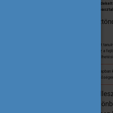
választottam a fizikát, mert
mindig is érdekel
vagyunk absztraktan modellezni a tapasztala
Hogyan segítette az ösztön
fejlődésedet?
Az ösztöndíj szükségszerű feltétele volt tanul
biztosította a lehetőséget, hogy ezekhez a fej
részének kifizetésével és külföldi megélheté
Az Imperialon már az elmúlt négy hónapban 
később szakmai fejlődésre is jó lehetőségem
Hogyan élted meg a beilles
közösségbe? Milyen különbs