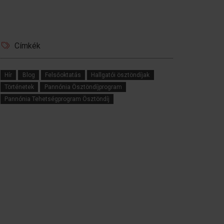
Címkék
Hír
Blog
Felsőoktatás
Hallgatói ösztöndíjak
Történetek
Pannónia Ösztöndíjprogram
Pannónia Tehetségprogram Ösztöndíj