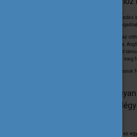
terén a hazai viszonyokhoz
Az egyetemi közösségbe való beilleszkedés ig
nagyon kedvesek, segítőkészek és befogadóak
Sok különbözőség van, amit ugyan csak az otth
egyik például az
egyénfókuszú oktatás.
Angl
oktató viszonylag jól ismer minket, és tud támo
kérdezhetünk, és közösen beszélhetünk meg fe
Még nagy különbségnek mondanám a laborok fels
lényegre törő törzsanyagot.
Véleményed szerint hogyan 
hogy versenyképesebb légy
munkaerőpiacon?
Egyelőre ezt nehéz megítélni, gondolom az egy