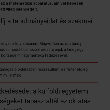
t az a matematikai apparátus, amivel képesek
ti világ jelenségeit.
díj a tanulmányaidat és szakmai
mányaim folytatásának. Alapvetően az ösztöndíj
lődési módokhoz hozzáférést nyerjek a tandíj egy
si költségeim nagymértékű fedezésével.
kimagasló oktatásban részesültem, és feltehetőleg
 nyílik majd.
zkedésedet a külföldi egyetemi
égeket tapasztaltál az oktatás