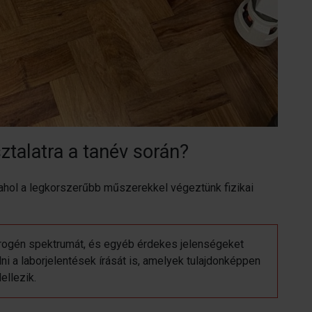
sztalatra a tanév során?
 ahol a legkorszerűbb műszerekkel végeztünk fizikai
idrogén spektrumát, és egyéb érdekes jelenségeket
i a laborjelentések írását is, amelyek tulajdonképpen
ellezik.