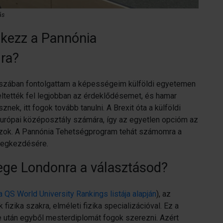
ás
ntkezz a Pannónia
ra?
aszában fontolgattam a képességeim külföldi egyetemen
ltették fel legjobban az érdeklődésemet, és hamar
ek, itt fogok tovább tanulni. A Brexit óta a külföldi
-európai középosztály számára, így az egyetlen opcióm az
yázok. A Pannónia Tehetségprogram tehát számomra a
 megkezdésére.
lege Londonra a választásod?
a QS World University Rankings listája alapján
), az
 fizika szakra, elméleti fizika specializációval. Ez a
után egyből mesterdiplomát fogok szerezni. Azért