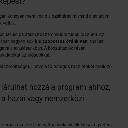
 képest?
en könnyen ment, mind a szaktársaim, mind a tanáraim
 voltak.
on tanuló barátaim beszámolóiból tudok leszűrni. Az
iában nagyon sok
kis csoportos óránk van
, ahol az
gatni a tanulásunkban. A konzultációk révén
ladatokat az előadókkal.
zereltségét, illetve a fölösleges részleteket mellőző,
járulhat hozzá a program ahhoz,
 a hazai vagy nemzetközi
etemen szerzett tudás, kapcsolatok, illetve az egyetem