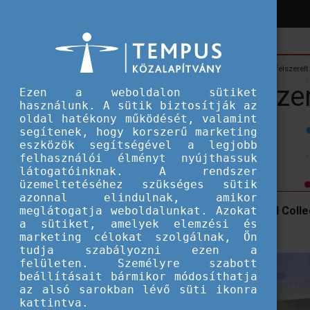
Hírek
Hallgatói ösztöndíjak
Egyénfókuszú szemlélet, felszerelt
Egyénfókuszú szeml
Ezen a weboldalon sütiket
használunk. A sütik biztosítják az
oldal hatékony működését, valamint
oktatás
segítenek, hogy korszerű marketing
eszközök segítségével a legjobb
felhasználói élményt nyújthassuk
látogatóinknak. A rendszer
üzemeltetéséhez szükséges sütik
azonnal elindulnak, amikor
meglátogatja weboldalunkat. Azokat
Interjú Aklan Larionnal, aki az Imperial Col
a sütiket, amelyek elemzési és
Tehetségprogram Ösztöndíjjal.
marketing célokat szolgálnak, Ön
tudja szabályozni ezen a
felületen. Személyre szabott
beállításait bármikor módosíthatja
az alsó sarokban lévő süti ikonra
kattintva.