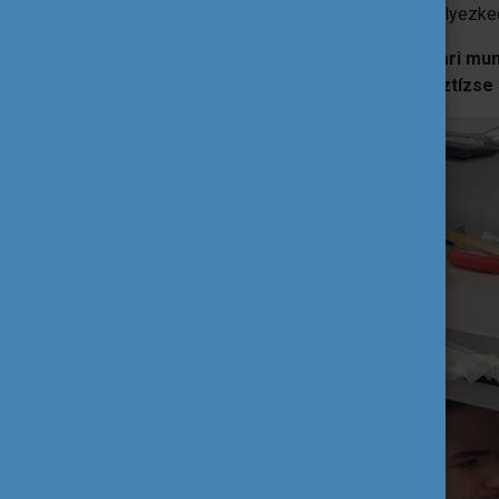
nívója miatt könnyebben tudok majd elhelyezke
Akár a tudományos életet, akár az ipari mu
hogy sokat ad majd az egyetem presztízse 