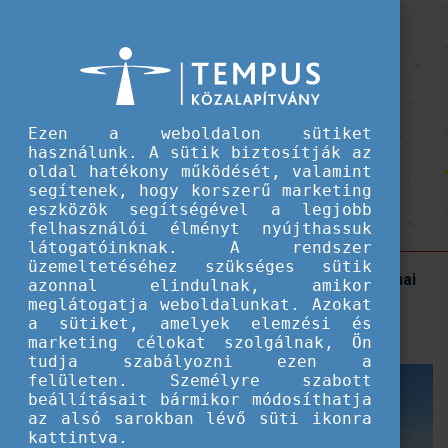
Hallgatói ösztöndíjak
Barcelona nekem való, élettel teli,
Barcelona nekem való, élettel teli, pörgős város - Guthy Máté története
pörgős város - Guthy Máté története
Interjú Guthy Mátéval, a
Ezen a weboldalon sütiket
használunk. A sütik biztosítják az
MOME Formatervezés
oldal hatékony működését, valamint
segítenek, hogy korszerű marketing
szakos hallgatójával.
eszközök segítségével a legjobb
felhasználói élményt nyújthassuk
látogatóinknak. A rendszer
üzemeltetéséhez szükséges sütik
Máté Pannónia Ösztöndíjprogram révén a barcelonai
azonnal elindulnak, amikor
Elisava School of Design and Engineering Product
meglátogatja weboldalunkat. Azokat
a sütiket, amelyek elemzési és
Design-on tanul.
marketing célokat szolgálnak, Ön
tudja szabályozni ezen a
felületen. Személyre szabott
beállításait bármikor módosíthatja
az alsó sarokban lévő süti ikonra
kattintva.