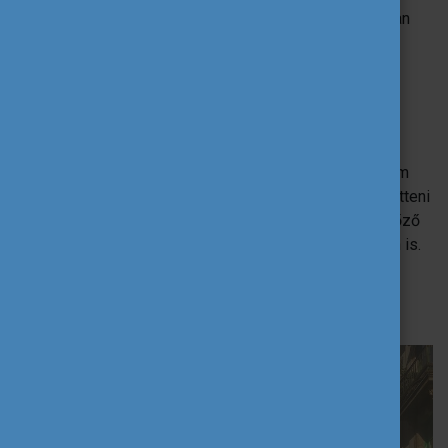
of Design and Engineering Product Design programjában
vettem fel órákat.
Mi alapján esett a választásod erre az
országra és erre az egyetemre?
Tavaly érkezett hozzánk egy cserediák a MOMÉ-ra az
Elisava-ról pont abban az időszakban, amikor elkezdtem
egyetemet keresni erre a félévre. Lelkesen mesélt az itteni
oktatásról, így utánanéztem az egyetemnek és meggyőző
volt minden, amit láttam social median és a honlapjukon is.
Barcelonát meg már látatlanban is úgy képzeltem, hogy
nekem való pörgős, élettel teli város lesz, amiben nem
tévedtem.