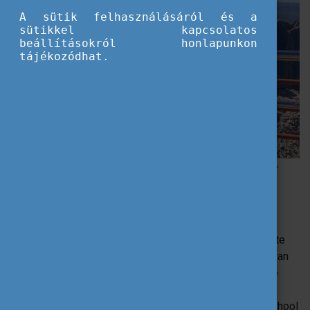
A sütik felhasználásáról és a
sütikkel kapcsolatos
beállításokról honlapunkon
tájékozódhat.
Barcelona nekem való, élettel teli, pörgős város - Guthy Máté története
Mesélj egy kicsit arról, hol vagy és mivel
foglalkozol?
Remekül érzem magam Barcelonában, több mint két hete
érkeztem. Nem hogy Barcelonában, de Spanyolországban
sem jártam korábban, így pláne izgatottan vártam az ide
való utazást. Én alapvetően a Moholy-Nagy Művészeti
Egyetemen tanulok formatervezést, és itt az Elisava School