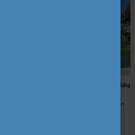
Mi a legnagyobb pozitív meglepetés, ami eddig
ért téged Barcelonában?
Ez az első alkalom, hogy csereprogramban veszek részt
és örömmel tapasztalom az itteni befogadó kultúrát, a
nyitott és mosolygós embereket az utcán. Nem érzem
magam kívülállónak annak ellenére sem, hogy nem
beszélem egyikét sem a két itt őshonos nyelvnek.