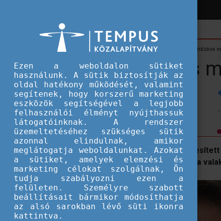
Hírek
Hallgatói ösztöndíjak
A mesterképzés megkoronázása egy 
A mesterképzés m
Ezen a weboldalon sütiket
használunk. A sütik biztosítják az
oldal hatékony működését, valamint
gyakorlattal
segítenek, hogy korszerű marketing
eszközök segítségével a legjobb
felhasználói élményt nyújthassuk
látogatóinknak. A rendszer
üzemeltetéséhez szükséges sütik
azonnal elindulnak, amikor
meglátogatja weboldalunkat. Azokat
Az alapszakom utolsó félévében teljesítet
a sütiket, amelyek elemzési és
döbbentett rá, hogy mekkora kincs, ha valaki
marketing célokat szolgálnak, Ön
tudja szabályozni ezen a
felületen. Személyre szabott
beállításait bármikor módosíthatja
az alsó sarokban lévő süti ikonra
kattintva.