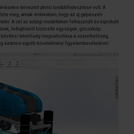
mérésekre tervezett jármű továbbfejlesztése volt. A
lőzte meg, annak érdekében, hogy az új gépészeti
lelni. A cél az eddigi modelleken felhasznált és kipróbált
vek, felhajtóerőt biztosító egységek, giroszkóp,
, bővítési lehetőség megvalósítása a szerelhetőség,
g számos egyéb követelmény figyelembevételével.