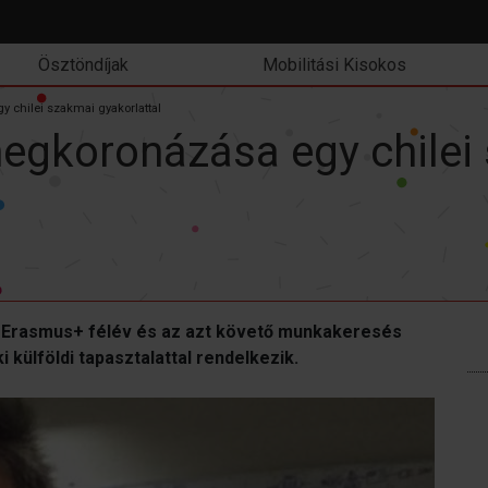
Ösztöndíjak
Mobilitási Kisokos
chilei szakmai gyakorlattal
egkoronázása egy chilei
t Erasmus+ félév és az azt követő munkakeresés
 külföldi tapasztalattal rendelkezik.