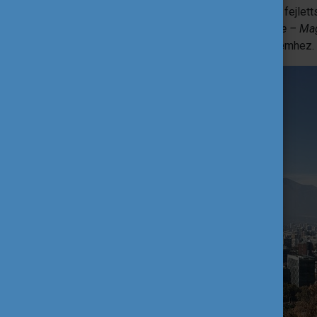
több mint hatmillió lakosa, felépítése és fejle
diverzitást. Szállást a
„Húngaros en Chile – Ma
találnom, szerencsémre közel az egyetemhez.