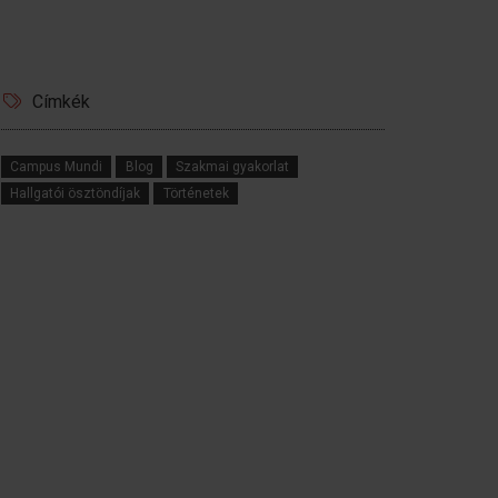
Címkék
Campus Mundi
Blog
Szakmai gyakorlat
Hallgatói ösztöndíjak
Történetek