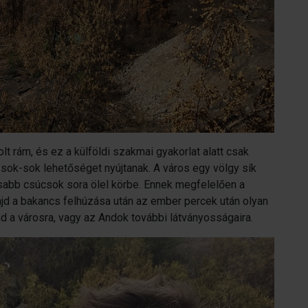
lt rám, és ez a külföldi szakmai gyakorlat alatt csak
 sok-sok lehetőséget nyújtanak. A város egy völgy sík
asabb csúcsok sora ölel körbe. Ennek megfelelően a
ajd a bakancs felhúzása után az ember percek után olyan
d a városra, vagy az Andok további látványosságaira.