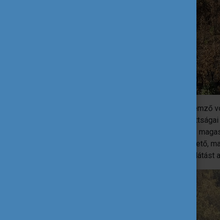
A természet szeretete Chile előtt is jellemző vo
tovább erősödött. Santiago földrajzi adottságai
platóján terül el, melyet 3000 méternél is mag
kiszemelt hegy biciklivel is megközelíthető, m
magasságba érhet, amely már csodás kilátást a