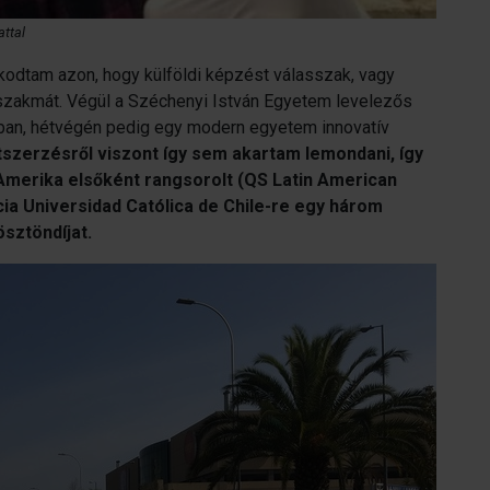
ttal
kodtam azon, hogy külföldi képzést válasszak, vagy
 szakmát. Végül a Széchenyi István Egyetem levelezős
rban, hétvégén pedig egy modern egyetem innovatív
atszerzésről viszont így sem akartam lemondani, így
Amerika elsőként rangsorolt (QS Latin American
cia Universidad Católica de Chile-re egy három
sztöndíjat.