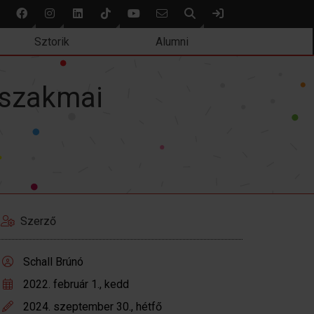
Keresés
Bejelentkezés
Sztorik
Alumni
 szakmai
Szerző
Schall Brúnó
2022. február 1., kedd
2024. szeptember 30., hétfő