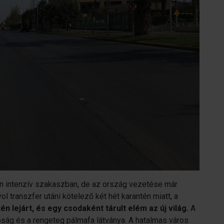
n intenzív szakaszban, de az ország vezetése már
ol transzfer utáni kötelező két hét karantén miatt, a
én lejárt, és egy csodaként tárult elém az új világ.
A
róság és a rengeteg pálmafa látványa. A hatalmas város