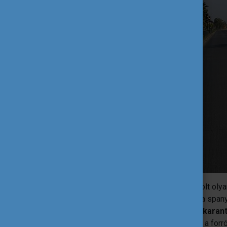
Megérkezésemkor a járvány még nem volt olya
megtette a lezárások első lépéseit, így, a spany
gyakorlatom online formában indult el.
A karant
hosszú magyar tél után fantasztikus volt a for