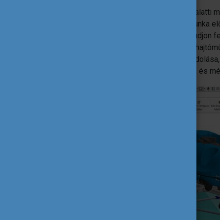
A szakmai gyakorlat fő feladata egy víz alatti 
design kialakítását alapos előkészítő munka e
kialakítás minél több kritériumnak meg tudjon fe
egységek (navigációs rendszer, szonár, hajtómű
adattároló, stb.) elrendezésének újragondolása
manőverezhetőség, tömegminimalizálás és mé