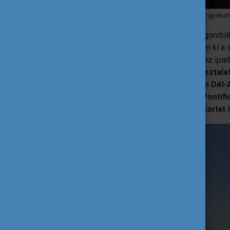
A mesterképzés megkoronázása egy chilei szakmai gyakorla
A mesterszakra jelentkezés előtt sokat gondol
inkább élesben egy munkahelyen tanuljam ki a
képzését választottam, ahol hétközben az ipa
tanszékén fejlődhettem.
A külföldi tapasztal
2020 januárjában sikeresen elnyertem Dél-
University Rankings) egyetemére, a Pontifi
hónapos Campus Mundi szakmai gyakorlat ö