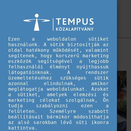
Hallgatói ösztöndíjak
Vedd fel a szokásaikat - egy Erasmus
Vedd fel a szokásaikat - egy Erasmus ösztöndíj margójára
ösztöndíj margójára
Ezen a weboldalon sütiket
használunk. A sütik biztosítják az
Amikor ismeretlen helyen, új emberek előtt
oldal hatékony működését, valamint
bemutatkozom, a félhivatalos információk között
segítenek, hogy korszerű marketing
elhangzik, hogy van egy gyerekünk...
eszközök segítségével a legjobb
felhasználói élményt nyújthassuk
látogatóinknak. A rendszer
üzemeltetéséhez szükséges sütik
azonnal elindulnak, amikor
meglátogatja weboldalunkat. Azokat
a sütiket, amelyek elemzési és
marketing célokat szolgálnak, Ön
tudja szabályozni ezen a
felületen. Személyre szabott
beállításait bármikor módosíthatja
az alsó sarokban lévő süti ikonra
kattintva.