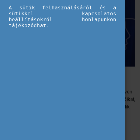
A sütik felhasználásáról és a
sütikkel kapcsolatos
beállításokról honlapunkon
tájékozódhat.
Varga-Bajusz Veronika (fotó: Bach Máté, forrás: Magyar Nemzet)
Az idén elindított Pannónia Ösztöndíjprogram első, már
működő pillérének keretében kétoldalú kapcsolataik révén
az egyetemek részképzésre küldhetik diákjaikat, oktatóikat,
kutatóikat a világ bármely vezető egyetemére. A második
pillér lényege, hogy az egyetemek legtehetségesebb
diákjai fél vagy egy évig a világ TOP 250 egyetemén
tanulhatnak.