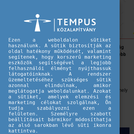
Hallgatói ösztöndíjak
Új pillérrel bővül a Pannónia
Új pillérrel bővül a Pannónia Ösztöndíjprogram
Ösztöndíjprogram
Ezen a weboldalon sütiket
használunk. A sütik biztosítják az
A Pannónia Tehetségprogram támogatásával a világ
oldal hatékony működését, valamint
TOP 100 egyetemén tanulhatnak a legtehetségesebb
segítenek, hogy korszerű marketing
fiatalok teljes képzést támogató ösztöndíjjal.
eszközök segítségével a legjobb
felhasználói élményt nyújthassuk
látogatóinknak. A rendszer
Varga-Bajusz Veronika, a Kulturális és Innovációs
üzemeltetéséhez szükséges sütik
Minisztérium államtitkára hétfői sajtótájékoztatóján
azonnal elindulnak, amikor
jelentette be a Pannónia Tehetségprogram indulását, amely
meglátogatja weboldalunkat. Azokat
a sütiket, amelyek elemzési és
a Pannónia Ösztöndíjprogram harmadik pilléreként
a
marketing célokat szolgálnak, Ön
kimagasló tehetségű magyar diákokat segíti álmaik
tudja szabályozni ezen a
elérésében, arra ösztönözve őket, hogy ezt követően a
felületen. Személyre szabott
tudásukat itthon, a hazájuk javára hasznosítsák
.
beállításait bármikor módosíthatja
az alsó sarokban lévő süti ikonra
kattintva.