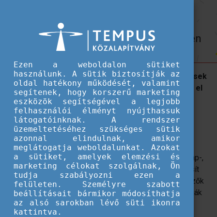
Hallgatói ösztöndíjak
Thaiföldi egyetemek ösztöndíj-
Thaiföldi egyetemek ösztöndíj-lehetőségei a 2024/2025-ös tanévben
lehetőségei a 2024/2025-ös tanévben
Ezen a weboldalon sütiket
használunk. A sütik biztosítják az
Csereprogramok, alap-, mester-, és doktori képzések
oldal hatékony működését, valamint
számos tanulmányi területen ösztöndíjjal érhetőek el
segítenek, hogy korszerű marketing
külföldi hallgatók számára.
eszközök segítségével a legjobb
felhasználói élményt nyújthassuk
látogatóinknak. A rendszer
A thaiföldi Felsőoktatási, Tudományos és Kutatási
üzemeltetéséhez szükséges sütik
Minisztérium, szorosan együttműködve thaiföldi
azonnal elindulnak, amikor
egyetemekkel, ösztöndíjat ajánl fel külföldi hallgatók
meglátogatja weboldalunkat. Azokat
a sütiket, amelyek elemzési és
számára. A „Thailand Scholarship” ösztöndíjprogram alap-,
marketing célokat szolgálnak, Ön
mester-, valamint doktori képzésekben egyaránt biztosít
tudja szabályozni ezen a
részvételi lehetőséget a 2024-es tanévben. A jelentkezők
felületen. Személyre szabott
közvetlenül a fogadóintézményhez, egyetemhez adhatják
beállításait bármikor módosíthatja
az alsó sarokban lévő süti ikonra
be jelentkezésüket.
kattintva.