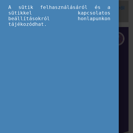
A sütik felhasználásáról és a
További részletek a thaiföldi ösztöndíj-lehetőségekről
sütikkel kapcsolatos
megtalálhatóak a brossúrában.
beállításokról honlapunkon
tájékozódhat.