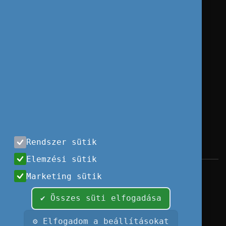
Rendszer sütik
Elemzési sütik
Impresszum
|
Használati feltételek
|
Marketing sütik
Adatvédelem
|
Sajtóközlemények
|
Kapcsolat
✔ Összes süti elfogadása
Minden jog fenntartva, 2026 © Tempus
Közalapítvány
⚙ Elfogadom a beállításokat