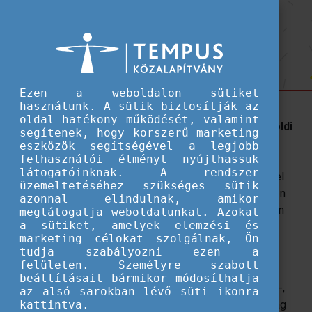
Hallgatói ösztöndíjak
Szerezz diplomát külföldön ösztöndíjjal!
Szerezz diplomát külföldön
ösztöndíjjal!
Ezen a weboldalon sütiket
használunk. A sütik biztosítják az
A teljes alap-vagy mesterképzés egy külföldi
oldal hatékony működését, valamint
egyetemen zajlik, a tanulmányok végén pedig külföldi
segítenek, hogy korszerű marketing
diplomát kapsz.
eszközök segítségével a legjobb
felhasználói élményt nyújthassuk
látogatóinknak. A rendszer
​Egy külföldön megszerzett diplomával itthon is előnnyel
üzemeltetéséhez szükséges sütik
indulhatsz a munkaerőpiacon. Ha például alapképzésben
azonnal elindulnak, amikor
már megtapasztaltad, hogy milyen egy másik országban
meglátogatja weboldalunkat. Azokat
a sütiket, amelyek elemzési és
teljesített félév, és tervezed, hogy mesterdiplomádat
marketing célokat szolgálnak, Ön
külföldön szerzed meg, van lehetőséged ösztöndíjjal
tudja szabályozni ezen a
megtámogatni kinti tanulmányaidat.
felületen. Személyre szabott
beállításait bármikor módosíthatja
Az
Államközi ösztöndíjakkal
teljes, diplomát adó alap-,
az alsó sarokban lévő süti ikonra
mester- és doktori képzésre is jelentkezhetsz, államilag
kattintva.