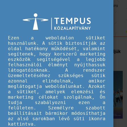
Hallgatói ösztöndíjak
Számoljunk vissza együtt az eTwinning Napig
Számoljunk vissza együtt az
eTwinning Napig
Ezen a weboldalon sütiket
használunk. A sütik biztosítják az
Május 9-én az oktatás és innováció témájában
oldal hatékony működését, valamint
megrendezett inspiráló tevékenységekkel ünnepeljük
segítenek, hogy korszerű marketing
meg az eTwinning Napot.
eszközök segítségével a legjobb
felhasználói élményt nyújthassuk
látogatóinknak. A rendszer
Minden más közösséghez
üzemeltetéséhez szükséges sütik
hasonlóan az eTwinning közösség
azonnal elindulnak, amikor
tagjainak is megvannak a saját
meglátogatja weboldalunkat. Azokat
a sütiket, amelyek elemzési és
ünnepei. Ezek közül kiemelkedik
marketing célokat szolgálnak, Ön
az
eTwinning Nap
, amit minden
tudja szabályozni ezen a
évben május 9-én ünneplünk meg.
felületen. Személyre szabott
beállításait bármikor módosíthatja
Az eTwinning program résztvevői
az alsó sarokban lévő süti ikonra
idén egy
hétnapos közös
kattintva.