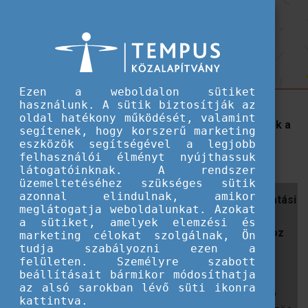
Hallgatói ösztöndíjak
Selyemutak Ifjúsági Kutatási Ösztöndíj
Selyemutak Ifjúsági Kutatási
Ösztöndíj
Ezen a weboldalon sütiket
használunk. A sütik biztosítják az
A Kínai UNESCO Nemzeti Bizottság támogatásával
oldal hatékony működését, valamint
elindított pályázati lehetőség, amellyel ösztönöznék a
segítenek, hogy korszerű marketing
fiatal kutatókat a selyemutak közös örökségének
eszközök segítségével a legjobb
felhasználói élményt nyújthassuk
további tanulmányozására.
látogatóinknak. A rendszer
üzemeltetéséhez szükséges sütik
azonnal elindulnak, amikor
Az UNESCO közzétette a
Selyemutak Ifjúsági Kutatási
meglátogatja weboldalunkat. Azokat
Ösztöndíj – Fiatal kutatók kapacitásának és
a sütiket, amelyek elemzési és
hozzájárulásának megerősítése a selyemutakhoz
marketing célokat szolgálnak, Ön
tudja szabályozni ezen a
elnevezésű kezdeményezés harmadik pályázati
felületen. Személyre szabott
felhívását.
beállításait bármikor módosíthatja
az alsó sarokban lévő süti ikonra
Az
UNESCO
Selyemutak Program
keretében folyó
kattintva.