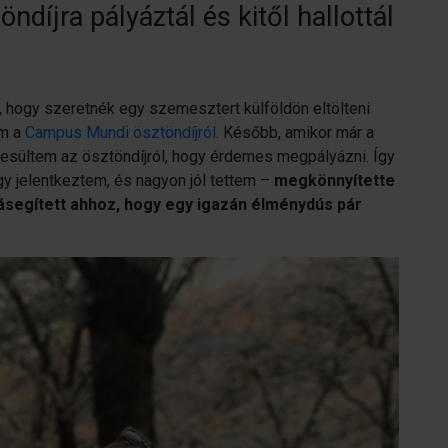
díjra pályáztál és kitől hallottál
, hogy szeretnék egy szemesztert külföldön eltölteni
am a
Campus Mundi ösztöndíjról
. Később, amikor már a
rtesültem az ösztöndíjról, hogy érdemes megpályázni. Így
gy jelentkeztem, és nagyon jól tettem –
megkönnyítette
zásegített ahhoz, hogy egy igazán élménydús pár