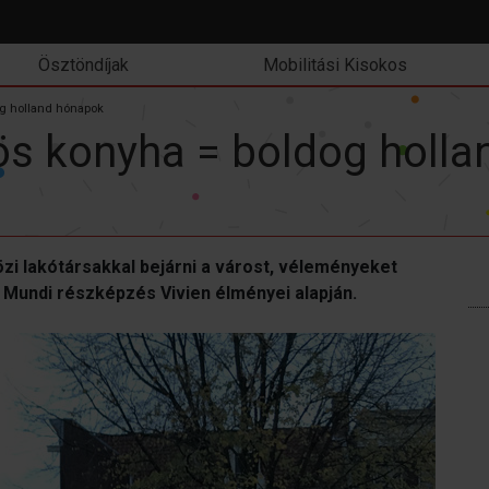
Ösztöndíjak
Mobilitási Kisokos
og holland hónapok
ös konyha = boldog holl
zi lakótársakkal bejárni a várost, véleményeket
 Mundi részképzés Vivien élményei alapján.