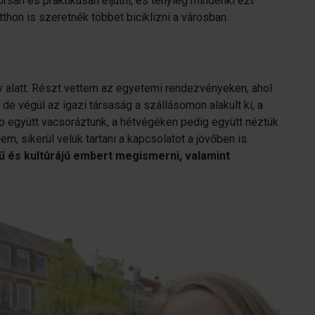
orsan és praktikusan eljutni, és tényleg mindenki ezt
thon is szeretnék többet biciklizni a városban.
év alatt. Részt vettem az egyetemi rendezvényeken, ahol
 végül az igazi társaság a szállásomon alakult ki, a
p együtt vacsoráztunk, a hétvégéken pedig együtt néztük
em, sikerül velük tartani a kapcsolatot a jövőben is.
 és kultúrájú embert megismerni, valamint