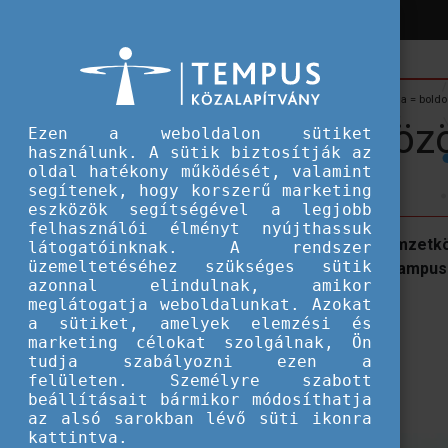
Hírek
Hallgatói ösztöndíjak
Saját szoba + közös konyha = bold
Saját szoba + köz
Ezen a weboldalon sütiket
használunk. A sütik biztosítják az
oldal hatékony működését, valamint
segítenek, hogy korszerű marketing
eszközök segítségével a legjobb
felhasználói élményt nyújthassuk
Biciklivel közlekedni mindenhová, nemzetkö
látogatóinknak. A rendszer
üzemeltetéséhez szükséges sütik
ütköztetni az egyetemi tanárokkal. Campus
azonnal elindulnak, amikor
meglátogatja weboldalunkat. Azokat
a sütiket, amelyek elemzési és
marketing célokat szolgálnak, Ön
tudja szabályozni ezen a
felületen. Személyre szabott
beállításait bármikor módosíthatja
az alsó sarokban lévő süti ikonra
kattintva.