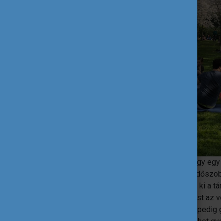
Hollandiában az az alap követelmény, hogy eg
megvolt a saját kis birodalmam, saját fürdőszob
de ennek külön örültem, hiszen itt alakult ki a tá
legnagyobb változás Budapesthez képest az vo
biciklivel jártam, ha esett, ha fújt – és ez pedi