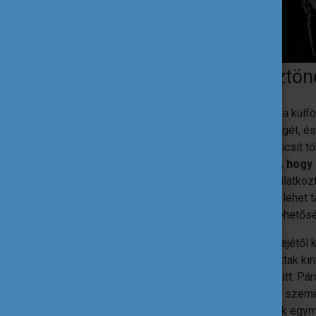
Hogyan készültél az ösztön
Hollandiában, Amszterdamban töltöttem a külföl
ezelőtt eltöltöttem ott egy hosszú hétvégét, é
Akkor tudtam, hogy egyszer szeretnék kicsit töb
ösztöndíjasokkal beszélgettem arról, hogy
lehetőségek.
Mind nagyon pozitívan nyilatkozt
nagyon jó honlapja van, ahol részletesen lehet 
esetben még a kollégiumról, és egyéb lehetősé
Szüleimmel nagy szerencsém van, az elejétől ke
Persze hiányoztam nekik, de meglátogattak kint,
egy nagyon jó hétvégét töltöttünk el együtt. 
közülük szintén külföldön voltak abban a szem
meg tudtuk beszélni és meg is látogattuk egym