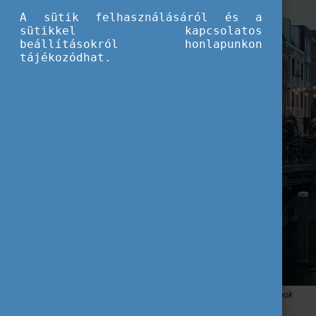
A sütik felhasználásáról és a
sütikkel kapcsolatos
beállításokról honlapunkon
tájékozódhat.
Saját szoba + közös konyha = boldog holland hónapok