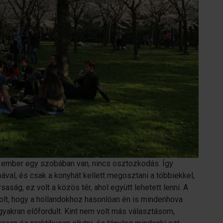
y ember egy szobában van, nincs osztozkodás. Így
ával, és csak a konyhát kellett megosztani a többiekkel,
rsaság, ez volt a közös tér, ahol együtt lehetett lenni. A
lt, hogy a hollandokhoz hasonlóan én is mindenhova
g gyakran előfordult. Kint nem volt más választásom,