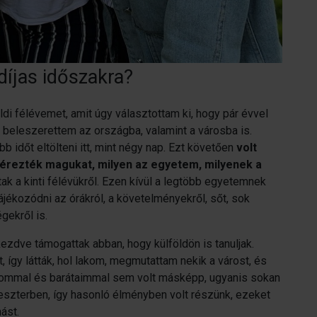
díjas időszakra?
di félévemet, amit úgy választottam ki, hogy pár évvel
s beleszerettem az országba, valamint a városba is.
b időt eltölteni itt, mint négy nap. Ezt követően
volt
 érezték magukat, milyen az egyetem, milyenek a
ak a kinti félévükről. Ezen kívül a legtöbb egyetemnek
tájékozódni az órákról, a követelményekről, sőt, sok
gekről is.
zdve támogattak abban, hogy külföldön is tanuljak.
 így látták, hol lakom, megmutattam nekik a várost, és
Párommal és barátaimmal sem volt másképp, ugyanis sokan
eszterben, így hasonló élményben volt részünk, ezeket
ást.