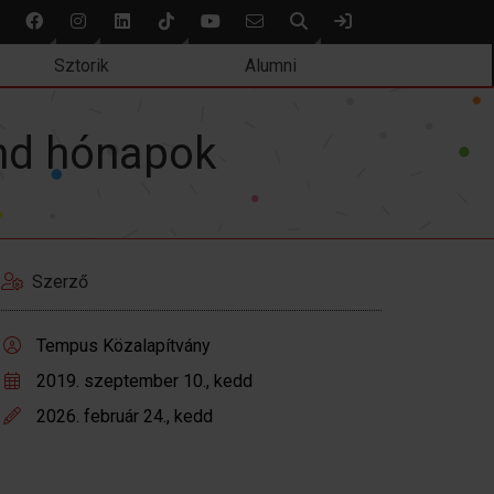
Keresés
Bejelentkezés
Sztorik
Alumni
and hónapok
Szerző
Tempus Közalapítvány
2019. szeptember 10., kedd
2026. február 24., kedd