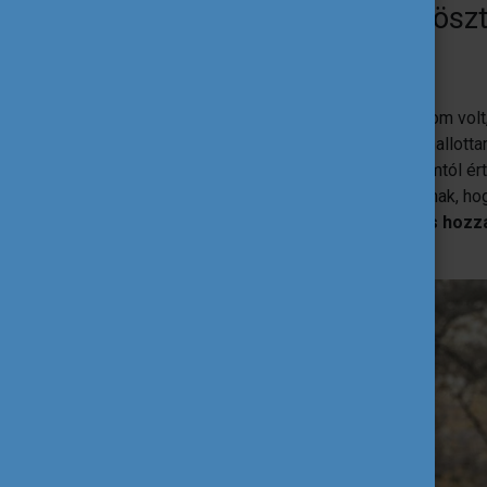
Miért a Campus Mundi ösztön
róla?
Amióta egyetemre járok, egyértelmű célom volt
Erasmus+ programmal. Ekkor még nem hallott
jelentkezésre készültünk, hallgatótársaimtól é
nekem elsősorban anyagi okai voltak annak, ho
a külföldi félévem finanszírozását, és hoz
hónapban lehessen részem.