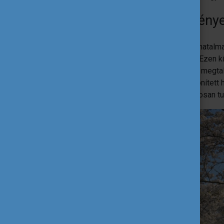
Mesélnél a kinti körülménye
Amszterdamban a Vrije Universiteit egy hatalma
a pszichológia kar és még sorolhatnám. Ezen kí
mintha egy külön kisváros lenne, minden megta
praktikus volt. Ezen kívül rengeteg elkülönített
projektmunkákra alakítottak ki, így hasznosan tu