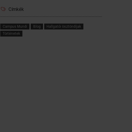
Címkék
Campus Mundi
Blog
Hallgatói ösztöndíjak
Történetek