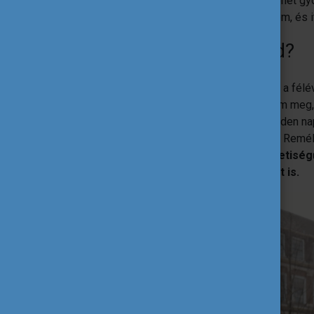
hiszen a legtöbb helyre csak biciklivel lehet gy
használja. A végére nagyon megszerettem, és it
Sikerült barátokra lelned?
Nagyon jó, összetartó társaság alakult ki a fél
sok kedves, barátságos embert ismertem meg, de
lakótársaimmal lettem nagyon jóban. Minden na
meg a várost, és együtt jártunk bulizni is. Remél
Nagyon érdekes volt különféle nemzetiségű
megismertetni velük az én kultúrámat is.