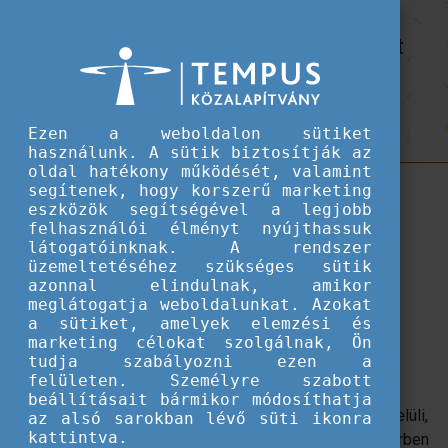
Hallgatói ösztöndíjak
Posztgraduális ösztöndíj az Egyesült
Posztgraduális ösztöndíj az Egyesült Államokba a Rézler Gyula Alapítvánnyal
Államokba a Rézler Gyula
Alapítvánnyal
Ezen a weboldalon sütiket
használunk. A sütik biztosítják az
oldal hatékony működését, valamint
Két típusú amerikai posztgraduális ösztöndíj
segítenek, hogy korszerű marketing
eszközök segítségével a legjobb
pályázható a 2022/2023-as tanév tavaszi
felhasználói élményt nyújthassuk
szemeszterére.
látogatóinknak. A rendszer
üzemeltetéséhez szükséges sütik
azonnal elindulnak, amikor
"A" pályázat
meglátogatja weboldalunkat. Azokat
a sütiket, amelyek elemzési és
Posztgraduális tanulmányok támogatása az
marketing célokat szolgálnak, Ön
Egyesült Államokban
tudja szabályozni ezen a
felületen. Személyre szabott
Kik pályázhatnak?
beállításait bármikor módosíthatja
Olyan fiatalok, akik a munka világában, a szervezeten belüli,
az alsó sarokban lévő süti ikonra
kattintva.
illetve szervezetek közötti humán kapcsolatok témakörben