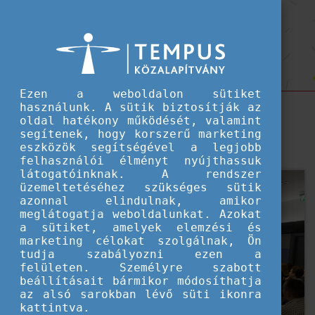
Hallgatói ösztöndíjak
Pannónia Alumni Klub - Énmárka,
Pannónia Alumni Klub - Énmárka, karrier, és inspiráló történetek
karrier, és inspiráló történetek
Ezen a weboldalon sütiket
használunk. A sütik biztosítják az
A Pannónia Alumni Klub harmadik eseményének
oldal hatékony működését, valamint
központi témája a karrierépítés, az énmárka és a
segítenek, hogy korszerű marketing
szakmai kapcsolatok tudatos építése volt.
eszközök segítségével a legjobb
felhasználói élményt nyújthassuk
látogatóinknak. A rendszer
üzemeltetéséhez szükséges sütik
azonnal elindulnak, amikor
meglátogatja weboldalunkat. Azokat
a sütiket, amelyek elemzési és
marketing célokat szolgálnak, Ön
tudja szabályozni ezen a
felületen. Személyre szabott
beállításait bármikor módosíthatja
az alsó sarokban lévő süti ikonra
kattintva.