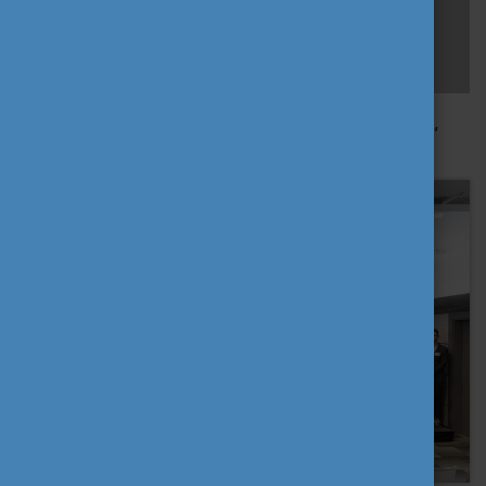
gazdagodjon – hangsúlyozta
Fónagy Kitti Márta, a
Pannónia Ösztöndíjprogram arca, az esemény
moderátora.
A következő Alumni Klubot 2025. novemberében tartjuk,
melynek témája a kommunikáció lesz.