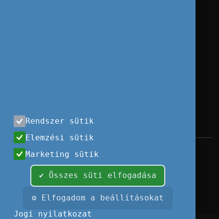
Rendszer sütik
Elemzési sütik
Impresszum
|
Használati feltételek
|
Marketing sütik
Adatvédelem
|
Sajtóközlemények
|
Kapcsolat
✔ Összes süti elfogadása
Minden jog fenntartva, 2026 © Tempus
Közalapítvány
⚙ Elfogadom a beállításokat
Fotók és illusztrációk: Európai Unió, Shutterstock, Adobe
Jogi nyilatkozat