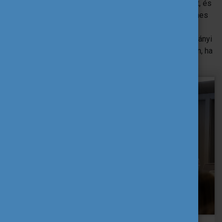
arról, hogy miként határozhatjuk meg az álommunkánkat, és
gyakorlati példákon keresztül mutatta be, miként érdemes
pályakezdőként a külföldi mobilitási tapasztalatot
beilleszteni az önéletrajzba. Kiemelte: a külföldi tanulmányi
tapasztalat valódi versenyelőny lehet a munkaerőpiacon, ha
azt tudatosan építjük be szakmai pályánkba.
Bodrogi Richárd
, a Tempus Közalapítvány főigazgatója