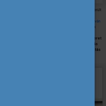
A program második felében egy panelbeszélgetésre került
sor, amelyben
Dr. Piller Pálma
állatorvos, vállalkozó, a
PetWiseCare
alapítója,
Németh Péter
, a
Széchenyi István
Egyetem
doktorandusza, valamint
Filáj Gábor
osztották
meg tapasztalataikat a fenti témákban. A beszélgetés
során olyan kérdések kerültek előtérbe, mint az
önismeret
szerepe a karrierút alakításában, a mentorválasztás
jelentősége, a tudatos networking, a külföldi mobilitás
hatásai vagy a munkaerőpiaci trendekhez való
alkalmazkodás.