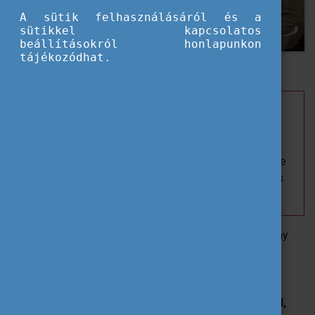
A sütik felhasználásáról és a
sütikkel kapcsolatos
beállításokról honlapunkon
tájékozódhat.
Szeptember 30-án a
Mercure Budapest Castle Hill
egyedülálló, és elegáns környezetében került
megrendezésre a
Pannónia Alumni Klub.
A
rendezvény a karrierépítés és az énmárka kérdéseire
fókuszált, résztvevői egy HR tanácsadó előadása és
személyes tapasztalatok révén kaptak útravalót.
Az eseményt
Bodrogi Richárd
, a Tempus Közalapítvány
főigazgatója nyitotta meg, aki a
tudatos karrierépítés
fontosságát
hangsúlyozta.
Filáj Gábor
, az
Umbrella
Consulting
ügyvezetője és karriertanácsadója k
eynote
előadásában beszélt a self-branding fontosságáról,