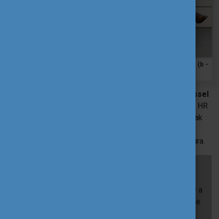
Fónagy Kitti Márta, Dr. Piller Pálma, Németh Péter, Filáj Gábor (b -
j)
A rendezvény résztvevői számára egy meglepetéssel
is készültünk:
lehetőségük volt feliratkozni Filáj Gábor HR
tanácsadó CV-tanácsadására – így az esemény nemcsak
inspiráló gondolatokat, hanem kézzelfogható gyakorlati
támogatást is kínált a karrierútjukat építő fiatalok számára.
A délután zárásaként a résztvevők kanapéfalatkák
mellett kötetlenül kapcsolódhattak egymáshoz. A
Pannónia Alumni Klub rendezvénysorozat célja, hogy a
kiutazó és hazatérő ösztöndíjas hallgatók közössége
értékes szakmai és személyes kapcsolatokkal