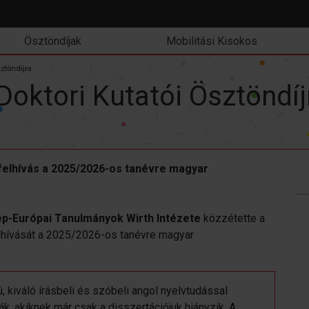
Ösztöndíjak
Mobilitási Kisokos
sztöndíjra
 Doktori Kutatói Ösztöndíj
 felhívás a 2025/2026-os tanévre magyar
p-Európai Tanulmányok Wirth Intézete
közzétette a
felhívását a 2025/2026-os tanévre magyar
 kiváló írásbeli és szóbeli angol nyelvtudással
k, akiknek már csak a disszertációjuk hiányzik. A