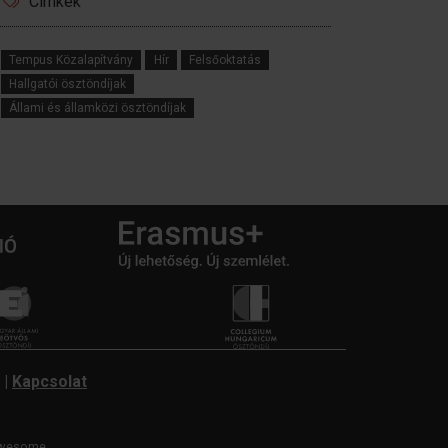
Címkék
Tempus Közalapítvány
Hír
Felsőoktatás
Hallgatói ösztöndíjak
Állami és államközi ösztöndíjak
|
Kapcsolat
wesome.