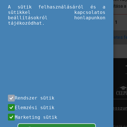
program célja kutatói ösztöndíj biztosítása 
A sütik felhasználásáról és a
sütikkel kapcsolatos
beállításokról honlapunkon
A jelentkezés határideje:
2025. április 1
tájékozódhat.
A pályázat feltételeit tartalmazó részletes f
Rendszer sütik
Elemzési sütik
Impresszu
Marketing sütik
Fotók és