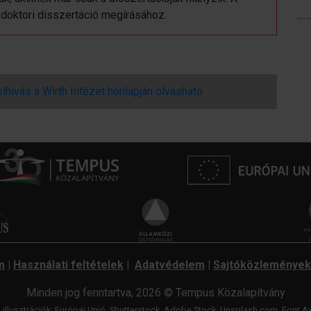
a doktori disszertáció megírásához.
elhívás a Wirth Intézet honlapján olvasható.
m
|
Használati feltételek
|
Adatvédelem
|
Sajtóközlemények
Minden jog fenntartva, 2026 © Tempus Közalapítvány
 illusztrációk: Európai Unió, Shutterstock, Adobe Stock, Unsplash.com,
Font A