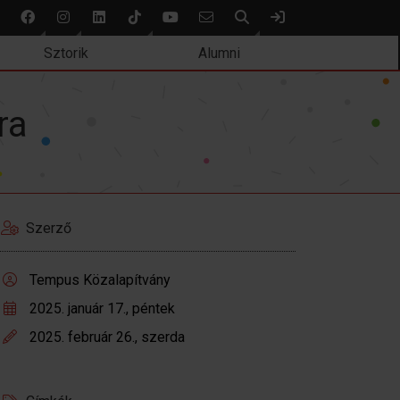
Keresés
Bejelentkezés
Sztorik
Alumni
ra
Szerző
Tempus Közalapítvány
2025. január 17., péntek
2025. február 26., szerda