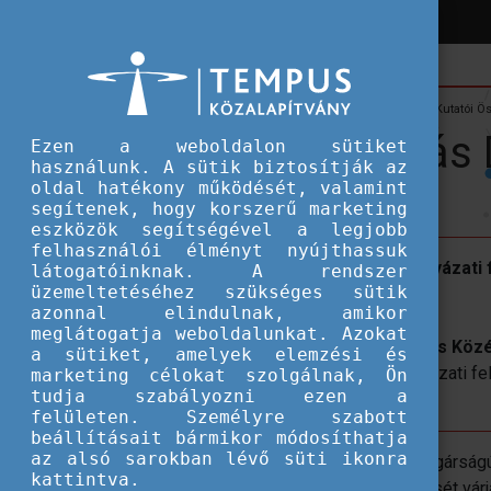
Hírek
Hallgatói ösztöndíjak
Pályázati felhívás Doktori Kutatói Ö
Pályázati felhívás
Ezen a weboldalon sütiket
használunk. A sütik biztosítják az
oldal hatékony működését, valamint
segítenek, hogy korszerű marketing
eszközök segítségével a legjobb
felhasználói élményt nyújthassuk
Magyar Doktori Kutatói Ösztöndíj pályázati
látogatóinknak. A rendszer
üzemeltetéséhez szükséges sütik
doktoranduszhallgatók részére
azonnal elindulnak, amikor
meglátogatja weboldalunkat. Azokat
A
kanadai Alberta Egyetem Osztrák és Közé
a sütiket, amelyek elemzési és
„Magyar Doktori Kutatói Ösztöndíj” pályázati 
marketing célokat szolgálnak, Ön
tudja szabályozni ezen a
doktoranduszhallgatók részére.
felületen. Személyre szabott
beállításait bármikor módosíthatja
az alsó sarokban lévő süti ikonra
Az ösztöndíjra olyan magyar állampolgárságú,
kattintva.
rendelkező PhD-hallgatók jelentkezését várjá