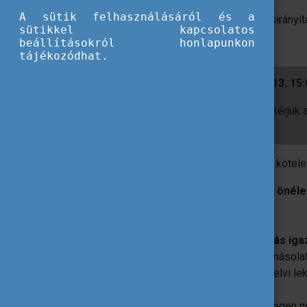
középvállalkozásokban (1 fő)
A sütik felhasználásáról és a
Tajik Agrarian University - Termelésirányí
sütikkel kapcsolatos
beállításokról honlapunkon
tájékozódhat.
Jelentkezési határidő: 2023. július 13. 15
Az alábbi pályázati dokumentumokat kérjük 
határidőig.
Minden részképzésre pályázó számára kötel
Magyar és idegen nyelvű
szakmai önéle
europass.cedefop.europa.eu/hu
)
hallgatói jogviszony-igazolás
a képzéshez szükséges
nyelvtudás iga
nyelvtudást tanúsító bizonyítvány másola
felsőoktatási intézmény idegen nyelvi le
nyelven
motivációs levél
- magyarul és idegen n