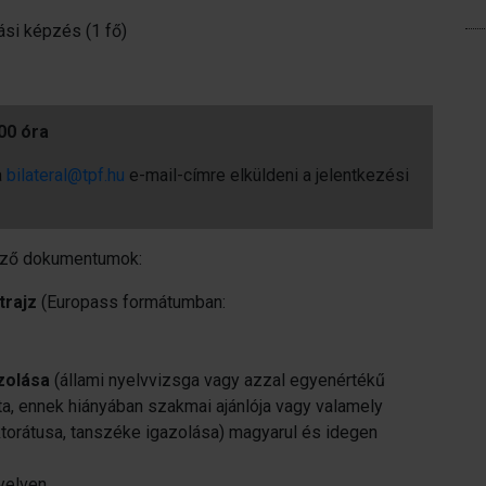
tási képzés (1 fő)
:00 óra
a
bilateral@tpf.hu
e-mail-címre elküldeni a jelentkezési
ező dokumentumok:
trajz
(Europass formátumban:
zolása
(állami nyelvvizsga vagy azzal egyenértékű
ta, ennek hiányában szakmai ajánlója vagy valamely
ktorátusa, tanszéke igazolása) magyarul és idegen
yelven