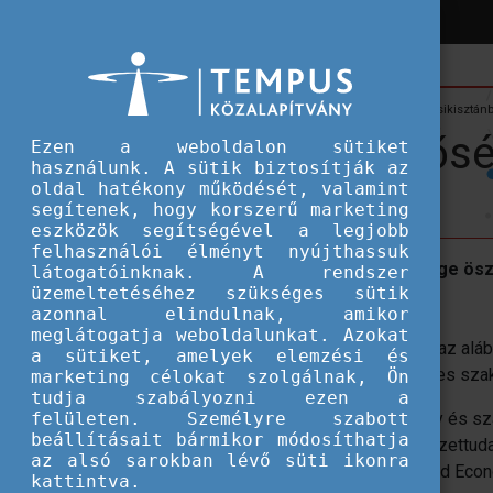
Hírek
Hallgatói ösztöndíjak
Ösztöndíj lehetőség Tádzsikisztán
Ösztöndíj lehetős
Ezen a weboldalon sütiket
használunk. A sütik biztosítják az
oldal hatékony működését, valamint
segítenek, hogy korszerű marketing
eszközök segítségével a legjobb
felhasználói élményt nyújthassuk
A Tádzsik Köztársaság Nagykövetsége ösztö
látogatóinknak. A rendszer
üzemeltetéséhez szükséges sütik
2023/2024-es tanévre.
azonnal elindulnak, amikor
meglátogatja weboldalunkat. Azokat
A Tádzsik Köztársaság Nagykövetsége az alábbi
a sütiket, amelyek elemzési és
számára az alábbi tádzsik egyetem egyes szak
marketing célokat szolgálnak, Ön
tudja szabályozni ezen a
felületen. Személyre szabott
Tajik National University - Pénzügy és sz
beállításait bármikor módosíthatja
Tajik Technical University - Környezettud
az alsó sarokban lévő süti ikonra
Tajik State University of Finance and 
kattintva.