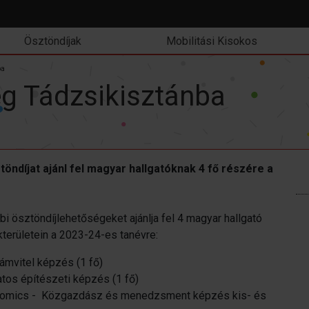
Ösztöndíjak
Mobilitási Kisokos
ba
ég Tádzsikisztánba
ndíjat ajánl fel magyar hallgatóknak 4 fő részére a
 ösztöndíjlehetőségeket ajánlja fel 4 magyar hallgató
területein a 2023-24-es tanévre:
ámvitel képzés (1 fő)
atos építészeti képzés (1 fő)
Economics - Közgazdász és menedzsment képzés kis- és