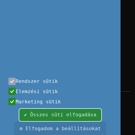
Rendszer sütik
Elemzési sütik
Impresszum
|
Használati feltételek
|
Marketing sütik
Adatvédelem
|
Sajtóközlemények
|
Kapcsolat
✔ Összes süti elfogadása
Minden jog fenntartva, 2026 © Tempus
Közalapítvány
⚙ Elfogadom a beállításokat