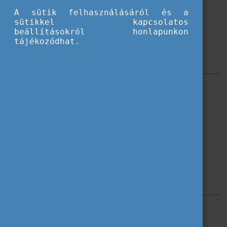
A sütik felhasználásáról és a
sütikkel kapcsolatos
beállításokról honlapunkon
tájékozódhat.
Szűrés
Erasmus+
CEEPUS
Magyar Állami Eötvös Ösztöndíj
Állami és államközi ösztöndíjak
Pannónia Ösztöndíjprogram
Címkék
Blog
Hallgatói ösztöndíjak
Országajánló