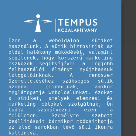
Hallgatói ösztöndíjak
Országajánlók
Országajánlók
Ahhoz, hogy kiválaszthasd tökéletes ösztöndíjas
helyed, nézd az országokat ösztöndíjas szemmel!
Ezen a weboldalon sütiket
használunk. A sütik biztosítják az
oldal hatékony működését, valamint
segítenek, hogy korszerű marketing
eszközök segítségével a legjobb
felhasználói élményt nyújthassuk
látogatóinknak. A rendszer
üzemeltetéséhez szükséges sütik
azonnal elindulnak, amikor
meglátogatja weboldalunkat. Azokat
a sütiket, amelyek elemzési és
marketing célokat szolgálnak, Ön
tudja szabályozni ezen a
felületen. Személyre szabott
beállításait bármikor módosíthatja
az alsó sarokban lévő süti ikonra
Betöltés...
kattintva.