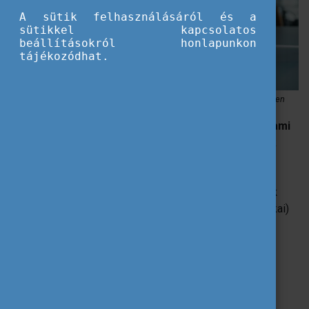
A sütik felhasználásáról és a
sütikkel kapcsolatos
beállításokról honlapunkon
tájékozódhat.
Online is elérhető mobilitások állami és államközi ösztöndíjak keretében
A külföldi mobilitási programok nem álltak le, és az
Állami
és Államközi Ösztöndíjak
alkalmazkodnak a pályázók
igényeihez és a megváltozott körülményekhez.
Átmenetileg bizonyos ösztöndíjtípusok esetében már
online, fizikai utazás nélküli lehetőséget is kínálnak
virtuális vagy blended mobilitás (legalább részben fizikai)
keretében.
Mi a különbség a virtuális és a
blended mobilitás között?