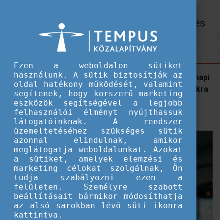
Hallgatói ösztöndíjak
Online is elérhető mobilitások állami és
Online is elérhető mobilitások állami és államközi ösztöndíjak keretében
államközi ösztöndíjak keretében
Ezen a weboldalon sütiket
használunk. A sütik biztosítják az
A 2020-as év több olyan változást hozott a mindennapi
oldal hatékony működését, valamint
életünkbe, mely a nemzetközi mobilitási programokra
segítenek, hogy korszerű marketing
jelentkező hallgatókra, kutatókra, oktatókra is
eszközök segítségével a legjobb
felhasználói élményt nyújthassuk
hatással vannak.
látogatóinknak. A rendszer
üzemeltetéséhez szükséges sütik
azonnal elindulnak, amikor
meglátogatja weboldalunkat. Azokat
a sütiket, amelyek elemzési és
marketing célokat szolgálnak, Ön
tudja szabályozni ezen a
felületen. Személyre szabott
beállításait bármikor módosíthatja
az alsó sarokban lévő süti ikonra
kattintva.