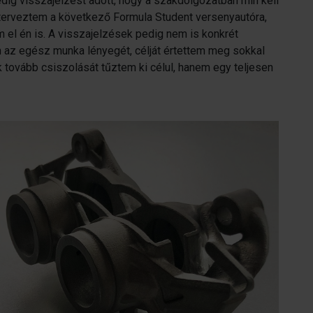
dig visszajelzést adott, hogy a szakdolgozatban min kell
 terveztem a következő Formula Student versenyautóra,
 el én is. A visszajelzések pedig nem is konkrét
 az egész munka lényegét, célját értettem meg sokkal
 tovább csiszolását tűztem ki célul, hanem egy teljesen