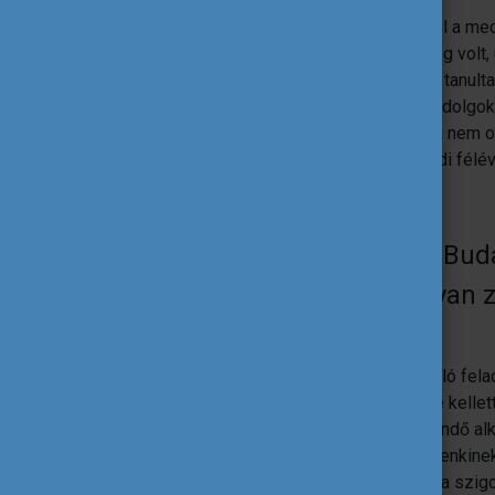
Gyakorlatilag az a két alkatrész indított el a m
szakdolgozatom ugyanaz a két féknyereg volt, u
autóra. Ezzel a fejlesztéssel rengeteget tanul
tervezett garnitúra nélkül. Emellett olyan dolg
optimalizálás világában, amit egyetemen nem ok
hozzáállásom is sokat változott a külföldi félév
2020-ban a Knorr-Bremse Budape
Megosztanád velünk, hogyan zaj
pályamunkád?
A Knorr-Bremse pályázata nagyon hasonló feladat
megoldottam: adott volt egy alkatrész, le kelle
mégsem lehetett gyengébb. A fejlesztendő alka
tartó konzol, de a kiindulási pont itt mindenkin
funkcionális méretekre és gyárthatóságra szig