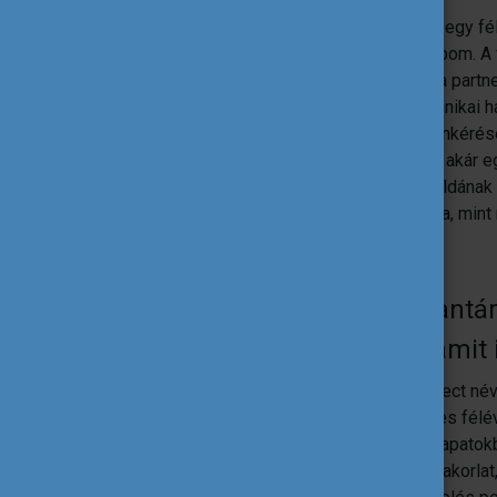
Konkrét szakmai tárgyam nem volt, mert egy fé
tekintetében nincs összehasonlítási alapom. A
egyetem partneri kapcsolatai és főként a partn
meglepő. Műszaki egyetem lévén a technikai hát
Szintén szembetűnő volt, hogy a számonkérése
Minimális írott anyagot kellett felmutatni akár
rendben volt. Ezt abszolút követendő példának t
annyira fontos az eredmény prezentálása, min
Mi volt a leghasznosabb tantárg
tanultál? Volt olyan tárgy, ami
A projekt, amin dolgoztam, Bachelor Project né
államvizsgájának főpróbája volt. Egy teljes félé
hallgatók különböző hallgatói versenycsapatok
Teljesen más, mint az itthoni szakmai gyakorlat