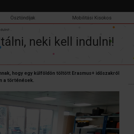
Ösztöndíjak
Mobilitási Kisokos
dulni!
ni, neki kell indulni!
nnak, hogy egy külföldön töltött Erasmus+ időszakról
n a történések.