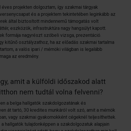
l éves projekten dolgoztam, így szakmai tárgyak
 versenycsapat és a projektem tekintetében leginkább az
erek által biztosított mindennemű támogatás volt
tér, eszközök, infrastruktúra nagy hangsúlyt kapott.
k formája nagyrészt szóbeli vizsga, prezentáció.
 egy kitűnő osztályzathoz, ha az előadás szakmai tartalma
artom, a valós ipari / mérnöki világban is legalább
t maga az eredmény.
y, amit a külföldi időszakod alatt
t itthon nem tudtál volna felvenni?
ven a belga hallgatók szakdolgozatának és
ven át tartó, 30 kredites munkáról volt szó, amit a mérnök
ban, vagy szakmai gyakornokként cégeknél teljesíthettek.
, a hallgatók tulajdonképpen a szakdolgozatuk alapjain