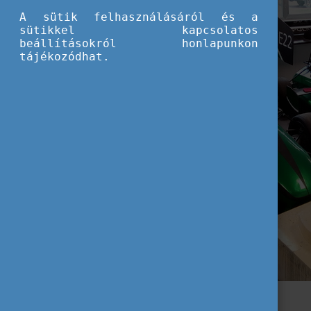
A sütik felhasználásáról és a
sütikkel kapcsolatos
beállításokról honlapunkon
tájékozódhat.
Nem érdemes hezitálni, neki kell indulni!