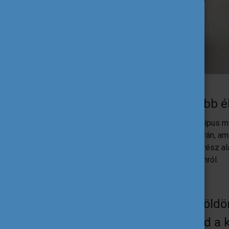
Mi volt a legemlékezetesebb él
Az a nap, mikor az első, még csak prototípus
Az első olyan design volt a karrierem során, 
felhasználásra kerülő, versenyautó alkatrész a
csapattól, mint emléket az ottani munkámról.
Hogyan járult hozzá a külföldö
hogy utána itthon beindítsd a 