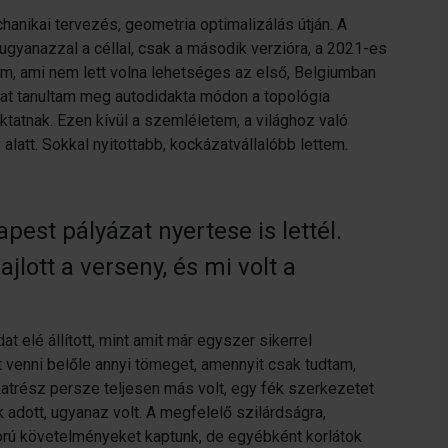
echanikai tervezés, geometria optimalizálás útján. A
gyanazzal a céllal, csak a második verzióra, a 2021-es
tam, ami nem lett volna lehetséges az első, Belgiumban
okat tanultam meg autodidakta módon a topológia
tatnak. Ezen kívül a szemléletem, a világhoz való
 alatt. Sokkal nyitottabb, kockázatvállalóbb lettem.
st pályázat nyertese is lettél.
lott a verseny, és mi volt a
 elé állított, mint amit már egyszer sikerrel
tt venni belőle annyi tömeget, amennyit csak tudtam,
trész persze teljesen más volt, egy fék szerkezetet
ek adott, ugyanaz volt. A megfelelő szilárdságra,
orú követelményeket kaptunk, de egyébként korlátok