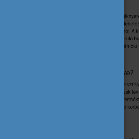
nélkül dolgozhattunk, amivel akartunk.
És itt nyertem én nagyot a két garnitúra fékny
fogok nekiállni a feladatnak, mik a reális lehe
fejemben az alkatrész végleges formájáról. A 
problémák sokat segítettek itt is a felmerülő 
hogy ez már bőven nem az első valós mérnöki f
Mik a terveid a jövőre nézve?
Szeretném a karrieremet mechanikai fejlesztés,
egy mesterdiplomát szerezni, ezt már csak leve
elindítottam egy saját 3D nyomtatással, termék
szeretnék ezzel is fejlődni és szélesebb kör
lehetőségeket.