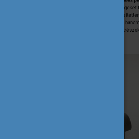
dolgoznak. A félév végi „védés” és étékelés pe
majd javítani. Fém 3D nyomtatott féknyergeket
és ezzel a szakdolgozatom alapjait készítettem
szakmai értelemben lendítettek előrébb, hanem
jobban. Nem az akkor megtervezett alkatrészek
új fejlesztést, a nulláról.