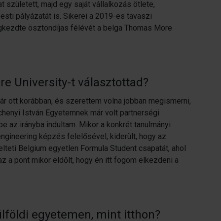
 született, majd egy saját vállalkozás ötlete,
ti pályázatát is. Sikerei a 2019-es tavaszi
kezdte ösztöndíjas félévét a belga Thomas More
e University-t választottad?
ár ott korábban, és szerettem volna jobban megismerni,
zéchenyi István Egyetemnek már volt partnerségi
e az irányba indultam. Mikor a konkrét tanulmányi
gineering képzés felelősével, kiderült, hogy az
eti Belgium egyetlen Formula Student csapatát, ahol
z a pont mikor eldőlt, hogy én itt fogom elkezdeni a
lföldi egyetemen, mint itthon?