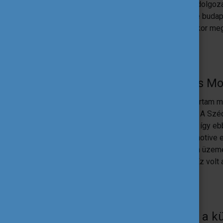
A kint elkezdett projektmunkájából szakdolgozat
mindemellett megnyerte a Knorr-Bremse budapes
szemeszterhez vezethetők vissza, amikor meg
University-n.
Miért pont a belga Thomas Mor
Az ország, Belgium számomra fix volt, jártam m
illetve egy kicsit hollandul is megtanulni. A S
megállapodása az említett egyetemmel, így ebb
programot kezdtem egyeztetni az automotive en
egyetem a leuveni egyetemmel közösen üzemelt
mint járműmérnököt szívesen látnának. Ez volt a
2019-es tavaszi félévet.
Miben volt más az oktatás a kü