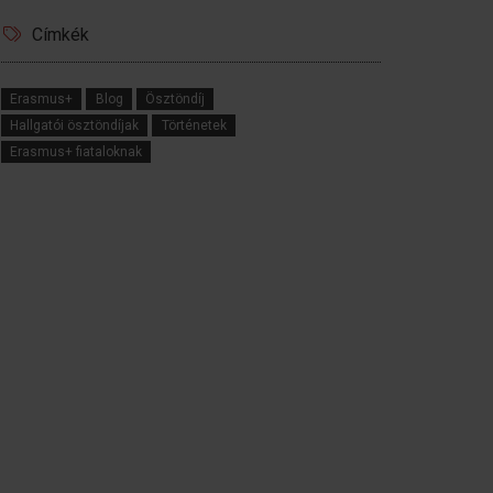
Címkék
Erasmus+
Blog
Ösztöndíj
Hallgatói ösztöndíjak
Történetek
Erasmus+ fiataloknak