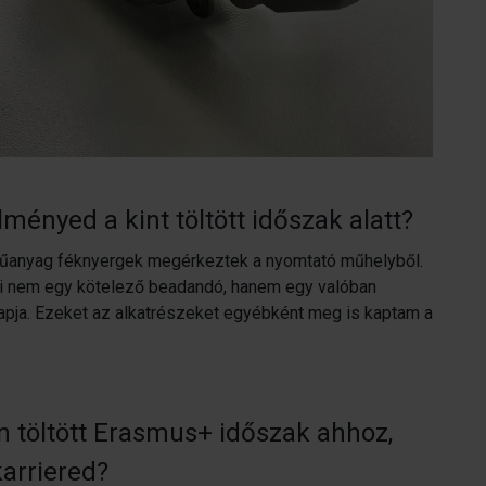
ményed a kint töltött időszak alatt?
 műanyag féknyergek megérkeztek a nyomtató műhelyből.
ami nem egy kötelező beadandó, hanem egy valóban
lapja. Ezeket az alkatrészeket egyébként meg is kaptam a
n töltött Erasmus+ időszak ahhoz,
karriered?