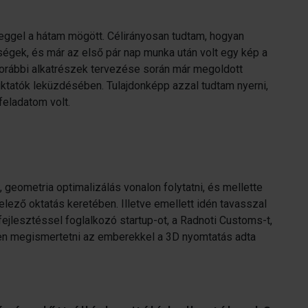
ereggel a hátam mögött. Célirányosan tudtam, hogyan
tőségek, és már az első pár nap munka után volt egy kép a
korábbi alkatrészek tervezése során már megoldott
buktatók leküzdésében. Tulajdonképp azzal tudtam nyerni,
eladatom volt.
 geometria optimalizálás vonalon folytatni, és mellette
lező oktatás keretében. Illetve emellett idén tavasszal
fejlesztéssel foglalkozó startup-ot, a Radnoti Customs-t,
ben megismertetni az emberekkel a 3D nyomtatás adta