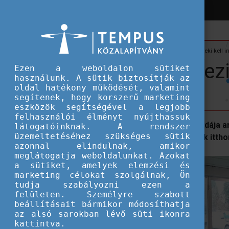
Hírek
Hallgatói ösztöndíjak
Nem érdemes hezitálni, neki kell in
Nem érdemes hezitál
Ezen a weboldalon sütiket
használunk. A sütik biztosítják az
oldal hatékony működését, valamint
segítenek, hogy korszerű marketing
eszközök segítségével a legjobb
felhasználói élményt nyújthassuk
Radnóti Márk története tökéletes példája a
látogatóinknak. A rendszer
üzemeltetéséhez szükséges sütik
hazatérve, mennyire felgyorsulhatnak ittho
azonnal elindulnak, amikor
meglátogatja weboldalunkat. Azokat
a sütiket, amelyek elemzési és
marketing célokat szolgálnak, Ön
tudja szabályozni ezen a
felületen. Személyre szabott
beállításait bármikor módosíthatja
az alsó sarokban lévő süti ikonra
kattintva.