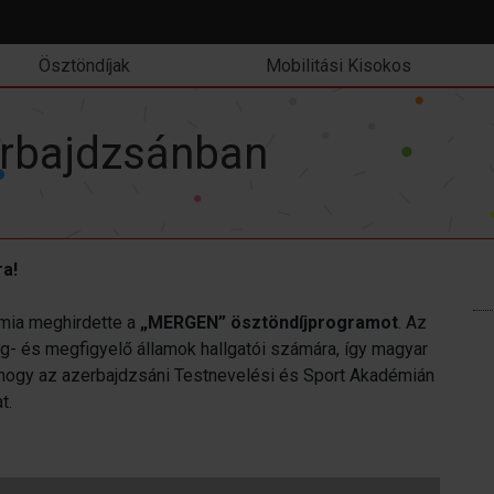
Ösztöndíjak
Mobilitási Kisokos
rbajdzsánban
ra!
mia meghirdette a
„MERGEN” ösztöndíjprogramot
. Az
g- és megfigyelő államok hallgatói számára, így magyar
, hogy az azerbajdzsáni Testnevelési és Sport Akadémián
t.