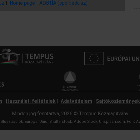
.az
|
Home page - ADBTİA (sport.edu.az)
m
|
Használati feltételek
|
Adatvédelem
|
Sajtóközlemények
Minden jog fenntartva, 2026 © Tempus Közalapítvány
 illusztrációk: Európai Unió, Shutterstock, Adobe Stock, Unsplash.com,
Font A