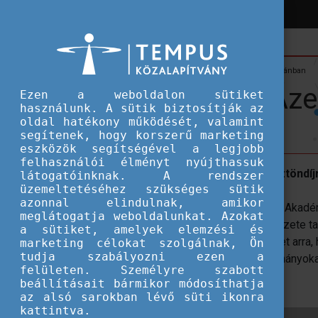
Hírek
Hallgatói ösztöndíjak
Mesterképzés Azerbajdzsánban
Mesterképzés Aze
Ezen a weboldalon sütiket
használunk. A sütik biztosítják az
oldal hatékony működését, valamint
segítenek, hogy korszerű marketing
eszközök segítségével a legjobb
felhasználói élményt nyújthassuk
Megnyílt a jelentkezés a MERGEN ösztöndíj
látogatóinknak. A rendszer
üzemeltetéséhez szükséges sütik
azonnal elindulnak, amikor
Az azerbajdzsáni Testnevelési és Sport Akadé
meglátogatja weboldalunkat. Azokat
ösztöndíjprogram a Türk Államok Szervezete ta
a sütiket, amelyek elemzési és
hallgatók számára is biztosít lehetőséget arra
marketing célokat szolgálnak, Ön
tudja szabályozni ezen a
folytathassanak mesterképzésen tanulmányoka
felületen. Személyre szabott
beállításait bármikor módosíthatja
Jelentkezési határidő: 2024. július 31.
az alsó sarokban lévő süti ikonra
kattintva.