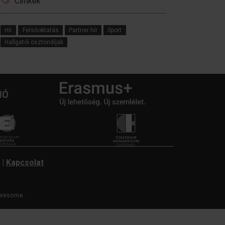
Címkék
Hír
Felsőoktatás
Partner hír
Sport
Hallgatói ösztöndíjak
|
Kapcsolat
wesome.