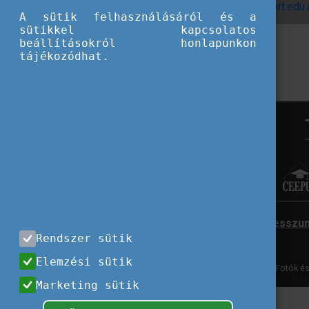
További információ:
international@sport.edu
A sütik felhasználásáról és a
sütikkel kapcsolatos
beállításokról honlapunkon
tájékozódhat.
Impresszu
Rendszer sütik
Elemzési sütik
Fotók és
Marketing sütik