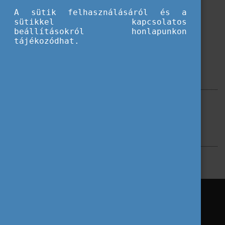
Betöltés...
A sütik felhasználásáról és a
sütikkel kapcsolatos
beállításokról honlapunkon
tájékozódhat.
Szűrés
Magyar Állami Eötvös Ösztöndíj
Címkék
Pályázati dokumentumok
Magyar Állami Eötvös Ösztöndíj