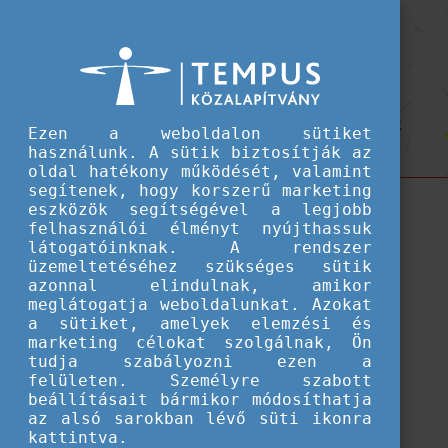
Hallgatói ösztöndíjak
Magyar Állami Eötvös Ösztöndíj -
Magyar Állami Eötvös Ösztöndíj - Pályázati dokumentumok
Pályázati dokumentumok
A pályázat benyújtásához szükséges dokumentumok
Ezen a weboldalon sütiket
gyűjteménye
használunk. A sütik biztosítják az
oldal hatékony működését, valamint
segítenek, hogy korszerű marketing
eszközök segítségével a legjobb
felhasználói élményt nyújthassuk
látogatóinknak. A rendszer
üzemeltetéséhez szükséges sütik
azonnal elindulnak, amikor
meglátogatja weboldalunkat. Azokat
a sütiket, amelyek elemzési és
marketing célokat szolgálnak, Ön
tudja szabályozni ezen a
felületen. Személyre szabott
beállításait bármikor módosíthatja
az alsó sarokban lévő süti ikonra
kattintva.