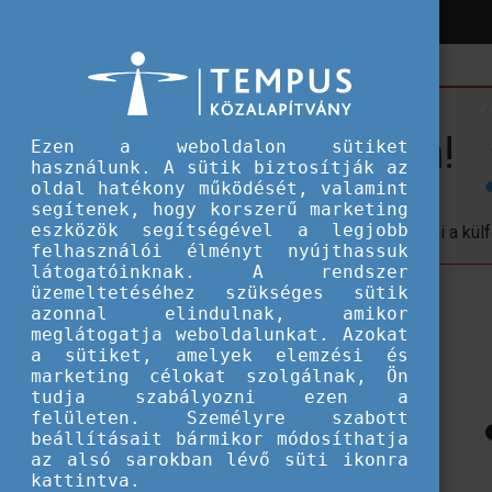
Hírek
Hallgatói ösztöndíjak
Készülj lélekben!
Készülj lélekben!
Ezen a weboldalon sütiket
használunk. A sütik biztosítják az
oldal hatékony működését, valamint
segítenek, hogy korszerű marketing
eszközök segítségével a legjobb
Pszichológus szakember segít lebontani a külf
felhasználói élményt nyújthassuk
látogatóinknak. A rendszer
üzemeltetéséhez szükséges sütik
azonnal elindulnak, amikor
meglátogatja weboldalunkat. Azokat
a sütiket, amelyek elemzési és
marketing célokat szolgálnak, Ön
tudja szabályozni ezen a
felületen. Személyre szabott
beállításait bármikor módosíthatja
az alsó sarokban lévő süti ikonra
kattintva.