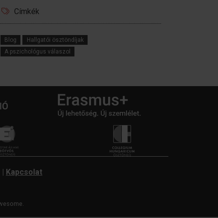
Címkék
Blog
Hallgatói ösztöndíjak
A pszichológus válaszol
|
Kapcsolat
wesome.