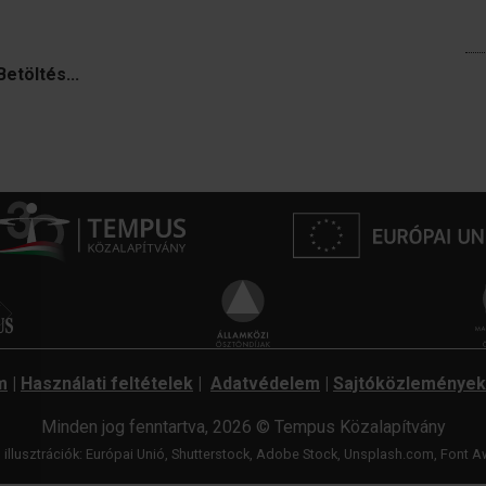
Betöltés...
m
|
Használati feltételek
|
Adatvédelem
|
Sajtóközlemények
Minden jog fenntartva, 2026 © Tempus Közalapítvány
 illusztrációk: Európai Unió, Shutterstock, Adobe Stock, Unsplash.com,
Font A