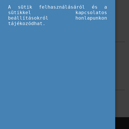
A sütik felhasználásáról és a
sütikkel kapcsolatos
beállításokról honlapunkon
tájékozódhat.
Szűrés
Erasmus+
Campus Mundi
Címkék
Blog
Hallgatói ösztöndíjak
Mobilitás után
Karrier