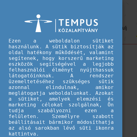
Hallgatói ösztöndíjak
Karrier
Karrier
Kamatoztasd külföldön szerzett ismereteidet, és indulj
előnnyel a munkaerőpiacon!
Ezen a weboldalon sütiket
használunk. A sütik biztosítják az
oldal hatékony működését, valamint
segítenek, hogy korszerű marketing
eszközök segítségével a legjobb
felhasználói élményt nyújthassuk
látogatóinknak. A rendszer
üzemeltetéséhez szükséges sütik
azonnal elindulnak, amikor
meglátogatja weboldalunkat. Azokat
a sütiket, amelyek elemzési és
marketing célokat szolgálnak, Ön
tudja szabályozni ezen a
felületen. Személyre szabott
beállításait bármikor módosíthatja
az alsó sarokban lévő süti ikonra
Betöltés...
kattintva.