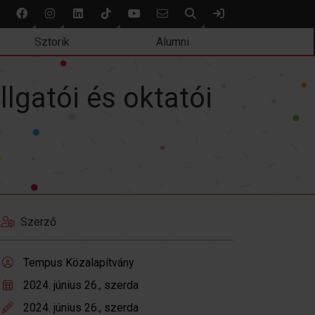
Keresés
Bejelentkezés
Sztorik
Alumni
lgatói és oktatói
Szerző
Tempus Közalapítvány
2024. június 26., szerda
2024. június 26., szerda