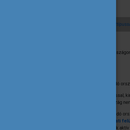
hallgatóknak
oktatóknak
Gyakori kérdések a freemover pályázattípussa
Határidő
A pályázatok benyújtásának határideje országo
nemzeti irodájától kapható.
További információk
Az ösztöndíjat a nyertes pályázó a fogadó orsz
A pályázatok elbírálásával, ösztöndíjazással, 
keresésével kapcsolatban a fogadó ország nemz
Az ösztöndíjak aktuális összegei, a fogadó ors
hasznos információk a
központi pályázati fel
A
Find
menüpont alatt az egyes országok aktí