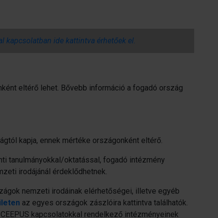
l kapcsolatban ide kattintva érhetőek el.
nként eltérő lehet. Bővebb információ a fogadó ország
ágtól kapja, ennek mértéke országonként eltérő.
kinti tanulmányokkal/oktatással, fogadó intézmény
eti irodájánál érdeklődhetnek.
zágok nemzeti irodáinak elérhetőségei, illetve egyéb
ületen
az egyes országok zászlóira kattintva találhatók.
v CEEPUS kapcsolatokkal rendelkező intézményeinek