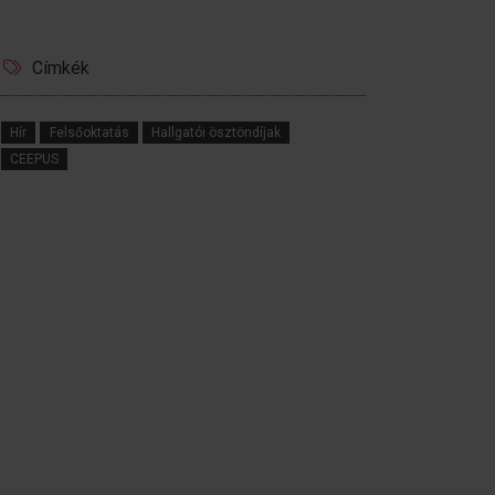
Címkék
Hír
Felsőoktatás
Hallgatói ösztöndíjak
CEEPUS