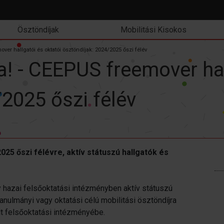
Ösztöndíjak
Mobilitási Kisokos
ver hallgatói és oktatói ösztöndíjak: 2024/2025 őszi félév
! - CEEPUS freemover hal
2025 őszi félév
25 őszi félévre, aktív státuszú hallgatók és
hazai felsőoktatási intézményben aktív státuszú
tanulmányi vagy oktatási célú mobilitási ösztöndíjra
t felsőoktatási intézményébe.