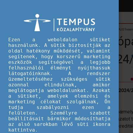
Hírek
Hallgatói ösztöndíjak
Irány Közép-Európa! - CEEPUS freemo
Irány Közép-Európa
Ezen a weboldalon sütiket
használunk. A sütik biztosítják az
oldal hatékony működését, valamint
ösztöndíjak: 2024/
segítenek, hogy korszerű marketing
eszközök segítségével a legjobb
felhasználói élményt nyújthassuk
látogatóinknak. A rendszer
üzemeltetéséhez szükséges sütik
azonnal elindulnak, amikor
meglátogatja weboldalunkat. Azokat
Széles körű pályázási lehetőségek a 2024/20
a sütiket, amelyek elemzési és
oktatók részére.
marketing célokat szolgálnak, Ön
tudja szabályozni ezen a
A CEEPUS freemover pályázattípusban bármely 
felületen. Személyre szabott
beállításait bármikor módosíthatja
hallgatók és oktatók nyújthatnak be pályázatot 
az alsó sarokban lévő süti ikonra
valamely CEEPUS tagország bármely akkreditál
kattintva.