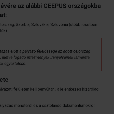
lévére az alábbi CEEPUS országokba
at:
rszág, Szerbia, Szlovákia, Szlovénia (utóbbi esetben
tók).
utazás előtt a pályázó felelőssége az adott célország
, illetve fogadó intézmények irányelveinek ismerete,
ek egyeztetése.
ete
yázati felületen kell benyújtani, a jelentkezés kizárólag
 pályázás menetéről és a csatolandó dokumentumokról: