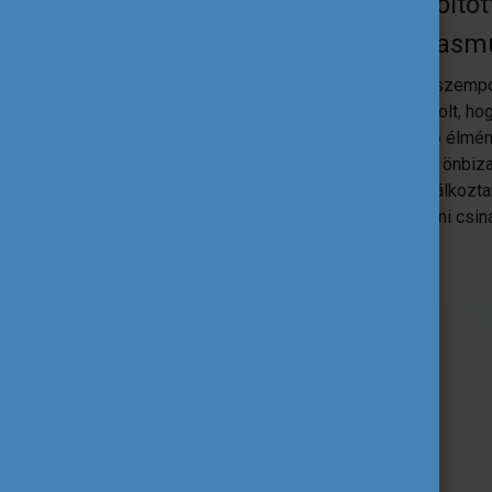
Hatással volt a külföldön töltö
tudtad kamatoztatni az Erasmu
Mindenképpen hatással volt, akár olyan szempon
járt előtte, ahol teljesen alapvető dolog volt, 
átírta az önéletrajzomat, és meghatározó élmén
teljesen vállalható valamivé. Nagyon sok önbizalm
optimizmus, a támogatás, amivel kint találkozta
akarod csinálni, akkor azt meg fogod tudni csiná
magamban, ha nem tanulok külföldön.