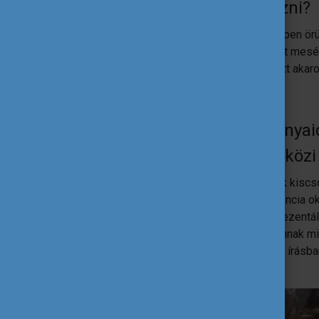
szakmai gyakorlatot végezni?
Engem abszolút bátorítottak, mindenképpen örül
évesen voltam először Párizsban, és azt mesélt
folyamatosan arról beszéltem, hogy én itt akaro
Mit adott hozzá a tanulmányai
módszertant vagy nemzetközi
Rengeteget. A SciencesPo-n nagyon sok kiscso
foglalkoztak velünk a tanárok. Maga a francia
foglalkoztunk azzal, hogy hogyan kell prezentál
is, hogyan kell egy beadandót megírni, annak m
szépen ki tudd fejezni magad szóban is, írásban