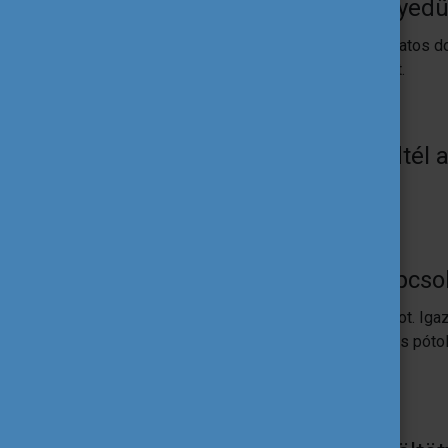
Mind a két alkalommal egyedül
Igen. Az Erasmusban az az egyik csodálatos do
másokat, tehát egy nagyon jó élethelyzet.
Személyesen miben fejlődtél 
Sokkal önállóbb lettem.
Tartod még valakivel a kapcsol
Két emberrel azóta is tartjuk a kapcsolatot. I
barátságok, mert azért kicsit a családot is póto
mint itthon a barátaimmal.