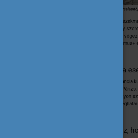
Erasmus+ ösztöndíjasból egy sikeres vállalkozás társalapító
Először egy évet tanult Párizsban, majd szakma
koromtól mindig ott volt a fejemben, hogy szer
motiválta a pályázáskor. Az ELTE TÁTK-n végez
mesterszakon pedig (már a külföldi Erasmus+ év
Miért Párizsra és Londonra ese
Nagyon szerettem a francia nyelvet, a francia ku
SciencesPo-n elérhető volt, tehát ezért Párizs
és szintén egy olyan város volt, amit nagyon 
még egy diplomát, tehát az is nagyon meghatár
A szüleid mit szóltak ahhoz, h