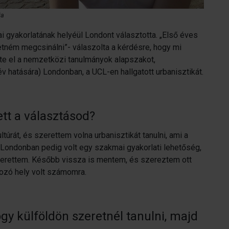
ja
i gyakorlatának helyéül Londont választotta. „Első éves
etném megcsinálni”- válaszolta a kérdésre, hogy mi
te el a nemzetközi tanulmányok alapszakot,
 hatására) Londonban, a UCL-en hallgatott urbanisztikát.
tt a választásod?
ltúrát, és szerettem volna urbanisztikát tanulni, ami a
. Londonban pedig volt egy szakmai gyakorlati lehetőség,
szerettem. Később vissza is mentem, és szereztem ott
ozó hely volt számomra.
ogy külföldön szeretnél tanulni, majd