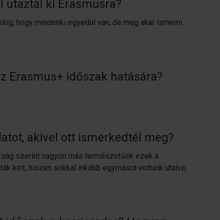
 utaztál ki Erasmusra?
log, hogy mindenki egyedül van, de meg akar ismerni
az Erasmus+ időszak hatására?
atot, akivel ott ismerkedtél meg?
gazság szerint nagyon más természetűek ezek a
lták kint, hiszen sokkal inkább egymásra voltunk utalva,