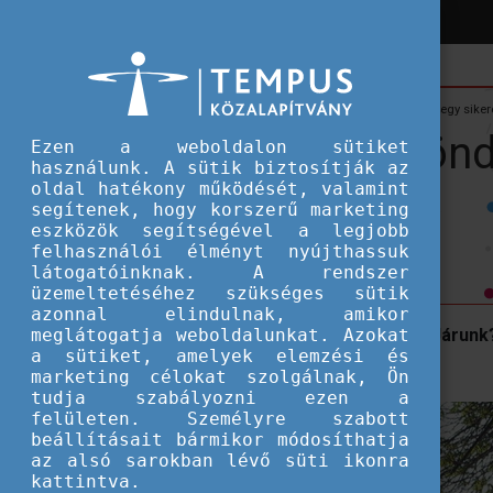
Hírek
Hallgatói ösztöndíjak
Erasmus+ ösztöndíjasból egy sikeres
Erasmus+ ösztöndí
Ezen a weboldalon sütiket
használunk. A sütik biztosítják az
oldal hatékony működését, valamint
társalapítója
segítenek, hogy korszerű marketing
eszközök segítségével a legjobb
felhasználói élményt nyújthassuk
látogatóinknak. A rendszer
üzemeltetéséhez szükséges sütik
azonnal elindulnak, amikor
meglátogatja weboldalunkat. Azokat
Koniorczyk Borbála, a Hosszúlépés. Járunk?
a sütiket, amelyek elemzési és
Erasmusos.
marketing célokat szolgálnak, Ön
tudja szabályozni ezen a
felületen. Személyre szabott
beállításait bármikor módosíthatja
az alsó sarokban lévő süti ikonra
kattintva.