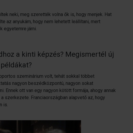
tek neki, meg szerették volna ők is, hogy menjek. Hat
e az anyukám, hogy nem lehetett leállítani, mert
k egyetemre járni.
dhoz a kinti képzés? Megismertél új
 példákat?
portos szeminárium volt, tehát sokkal többet
 oktatás nagyon beszédközpontú, nagyon sokat
ni. Ennek ott van egy nagyon kötött formája, ahogy annak
i a szerkezete. Franciaországban alapvető az, hogy
 is.