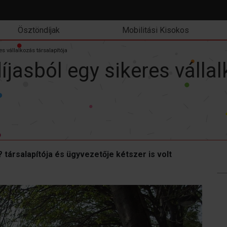
Ösztöndíjak
Mobilitási Kisokos
 vállalkozás társalapítója
jasból egy sikeres válla
 társalapítója és ügyvezetője kétszer is volt