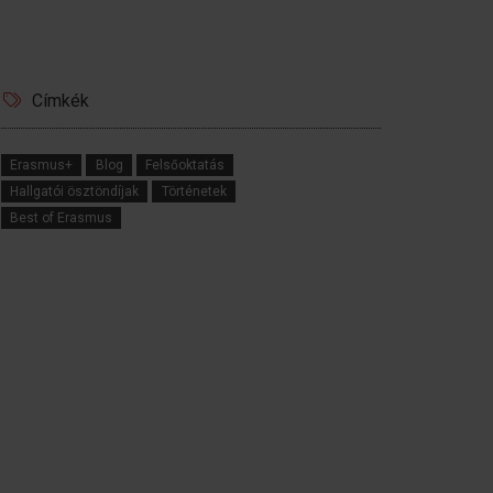
Címkék
Erasmus+
Blog
Felsőoktatás
Hallgatói ösztöndíjak
Történetek
Best of Erasmus