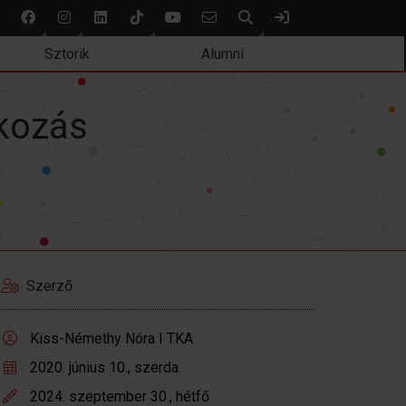
Keresés
Bejelentkezés
Sztorik
Alumni
lkozás
Szerző
Kiss-Némethy Nóra I TKA
2020. június 10., szerda
2024. szeptember 30., hétfő