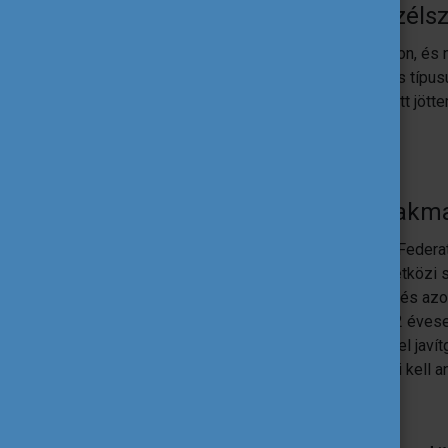
Akkor ezek szerint jól beszélsz
Én úgy mentem ki, hogy tudtam felsőfokon, és ny
tanultam kint. Illetve az, hogy nagyon más típ
mindenki a tanulmányait, mint itthon. Én ott jöt
mesterképzésen részt venni.
Hol dolgoztál a külföldi szakm
Az International Transportation Workers Feder
közlekedési dolgozókat tömörítő nemzetközi s
nőknek szóló konferenciát szerveztünk, és az
voltak. Amikor ott vagy gyakornokként 22 évese
hogy segítenek, meg végtelen türelemmel javítg
hozzáállás, amit ott láttam, hogy segíteni kell ann