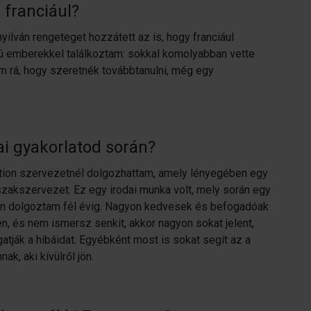
 franciául?
ilván rengeteget hozzátett az is, hogy franciául
usú emberekkel találkoztam: sokkal komolyabban vette
tem rá, hogy szeretnék továbbtanulni, még egy
ai gyakorlatod során?
ation szervezetnél dolgozhattam, amely lényegében egy
zakszervezet. Ez egy irodai munka volt, mely során egy
on dolgoztam fél évig. Nagyon kedvesek és befogadóak
n, és nem ismersz senkit, akkor nagyon sokat jelent,
atják a hibáidat. Egyébként most is sokat segít az a
ak, aki kívülről jön.