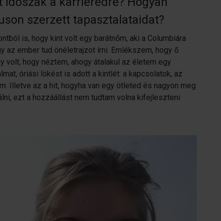
tt időszak a karrieredre? Hogyan
son szerzett tapasztalataidat?
tból is, hogy kint volt egy barátnőm, aki a Columbiára
hogy az ember tud önéletrajzot írni. Emlékszem, hogy ő
y volt, hogy néztem, ahogy átalakul az életem egy
at, óriási lökést is adott a kintlét: a kapcsolatok, az
m. Illetve az a hit, hogyha van egy ötleted és nagyon meg
lni, ezt a hozzáállást nem tudtam volna kifejleszteni