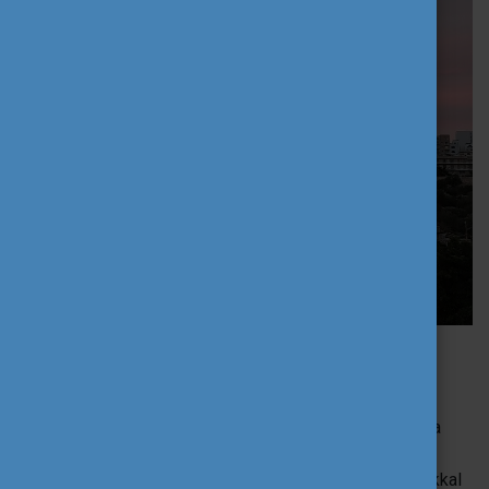
Melyik a legizgalmasabb kurzus, amit
felvettél?
Csak két kurzust, a
Financial Services és Managing
és a
Financial Resources and Decisions
modult kellett
felvennem. Az első tantárgyban egyelőre bankos témákkal