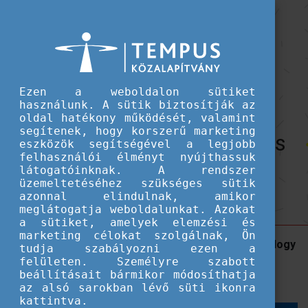
Hallgatói ösztöndíjak
Egy hét alatt is annyi jó dolog történt,
Egy hét alatt is annyi jó dolog történt, amit nem fogok elfelejteni
amit nem fogok elfelejteni
Interjú Kamasz Dáviddal, a
Ezen a weboldalon sütiket
használunk. A sütik biztosítják az
Neumann János Egyetem
oldal hatékony működését, valamint
segítenek, hogy korszerű marketing
pénzügy és számvitel szakos
eszközök segítségével a legjobb
felhasználói élményt nyújthassuk
hallgatójával, aki Pannónia
látogatóinknak. A rendszer
üzemeltetéséhez szükséges sütik
ösztöndíjjal tanul Máltán.
azonnal elindulnak, amikor
meglátogatja weboldalunkat. Azokat
a sütiket, amelyek elemzési és
marketing célokat szolgálnak, Ön
Dávid a Malta College of Arts, Science and Technology
tudja szabályozni ezen a
(MCAST) modern falai között tanul a 2024/2025-ös
felületen. Személyre szabott
beállításait bármikor módosíthatja
őszi szermeszterben.
az alsó sarokban lévő süti ikonra
kattintva.