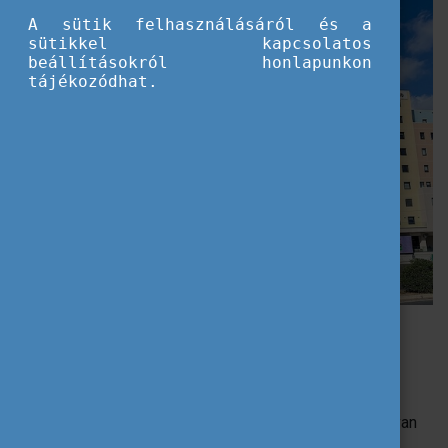
A sütik felhasználásáról és a
sütikkel kapcsolatos
beállításokról honlapunkon
tájékozódhat.
Egy hét alatt is annyi jó dolog történt, amit nem fogok elfelejteni
Mesélj egy kicsit arról, hol vagy és mit
tanulsz?
Jelenleg Máltán vagyok, a szállásom Msida városban van
és az MCAST egyetemén tanulok.