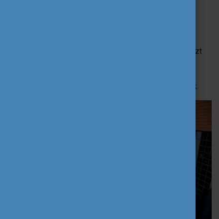
Mi alapján esett a választásod Máltára és
kifejezetten erre az egyetemre?
Mivel áprilisban volt szerencsém egy konferencián részt
venni Máltán, ami ráadásul ennek az egyetemnek az
épületében volt megtartva. Összességében nagyon
tetszett minden, ezért döntöttem úgy, hogy visszajövök.