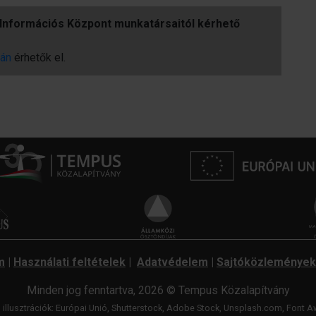
Információs Központ munkatársaitól kérhető
ján
érhetők el.
m
|
Használati feltételek
|
Adatvédelem
|
Sajtóközlemények
Minden jog fenntartva, 2026 © Tempus Közalapítvány
 illusztrációk: Európai Unió, Shutterstock, Adobe Stock, Unsplash.com,
Font A