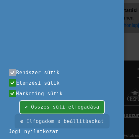
Bővebb információ a
Német Felsőoktatási 
az
info@daad-hungary.org
e-mail címen.
A DAAD pályázati felhívások a DAAD
honlap
Rendszer sütik
Elemzési sütik
Marketing sütik
✔ Összes süti elfogadása
Impresszu
⚙ Elfogadom a beállításokat
Jogi nyilatkozat
Fotók és