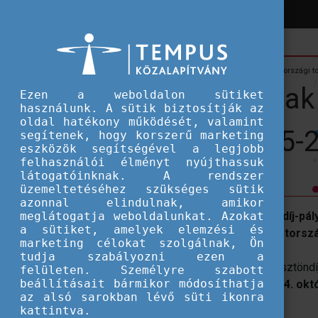
Hírek
Hallgatói ösztöndíjak
DAAD Ösztöndíjak németországi to
DAAD Ösztöndíjak
Ezen a weboldalon sütiket
használunk. A sütik biztosítják az
oldal hatékony működését, valamint
kutatáshoz 2025-2
segítenek, hogy korszerű marketing
eszközök segítségével a legjobb
felhasználói élményt nyújthassuk
látogatóinknak. A rendszer
üzemeltetéséhez szükséges sütik
azonnal elindulnak, amikor
meglátogatja weboldalunkat. Azokat
Megjelentek az idei évi DAAD ösztöndíj-pál
a sütiket, amelyek elemzési és
tanévre pályázhatnak hallgatók németorsz
marketing célokat szolgálnak, Ön
tudja szabályozni ezen a
A pályázás menetéről, feltételeiről, az ösztönd
felületen. Személyre szabott
beállításait bármikor módosíthatja
előadás
keretében tájékozódhatnak
2024. okt
az alsó sarokban lévő süti ikonra
A részvétel regisztrációhoz kötött:
kattintva.