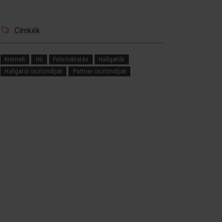
Címkék
Kiemelt
Hír
Felsőoktatás
Hallgatók
Hallgatói ösztöndíjak
Partner ösztöndíjak