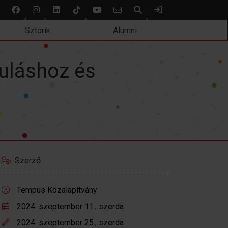
Keresés
Bejelentkezés
Sztorik
Alumni
uláshoz és
Szerző
Tempus Közalapítvány
2024. szeptember 11., szerda
2024. szeptember 25., szerda