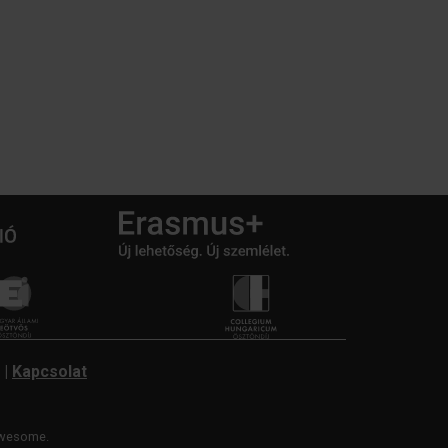
|
Kapcsolat
wesome.