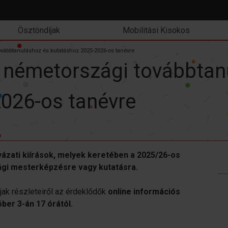
Ösztöndíjak
Mobilitási Kisokos
vábbtanuláshoz és kutatáshoz 2025-2026-os tanévre
 németországi továbbtan
026-os tanévre
yázati kiírások, melyek keretében a 2025/26-os
ági mesterképzésre vagy kutatásra.
íjak részleteiről az érdeklődők
online információs
óber 3-án 17 órától.