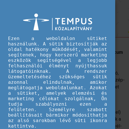
Hallgatói ösztöndíjak
Collegium Hungaricum pályázati
Collegium Hungaricum pályázati felhívás a 2026/2027-es tanévre
felhívás a 2026/2027-es tanévre
Ezen a weboldalon sütiket
használunk. A sütik biztosítják az
A Magyar Állam támogatásával a Tempus
oldal hatékony működését, valamint
Közalapítvány pályázatot hirdet Collegium Hungaricum
segítenek, hogy korszerű marketing
ösztöndíjra.
eszközök segítségével a legjobb
felhasználói élményt nyújthassuk
látogatóinknak. A rendszer
A pályázat célja általános elméleti, valamint forrásfeltáró,
üzemeltetéséhez szükséges sütik
illetve forrásfeldolgozó kutatások végzése a közös közép-
azonnal elindulnak, amikor
európai múlt, illetve az osztrák-magyar kapcsolattörténet
meglátogatja weboldalunkat. Azokat
a sütiket, amelyek elemzési és
terén.
marketing célokat szolgálnak, Ön
tudja szabályozni ezen a
Az ösztöndíjra egyetemi diplomával (legalább
felületen. Személyre szabott
mesterfokozattal vagy azzal egyenértékű végzettséggel)
beállításait bármikor módosíthatja
rendelkező hallgatók, oktatók, kutatók pályázhatnak, akik a
az alsó sarokban lévő süti ikonra
bécsi központi közgyűjteményekben, Bécs környéki levél-
kattintva.