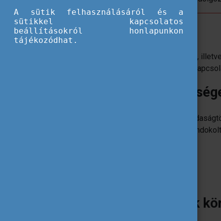
A sütik felhasználásáról és a
sütikkel kapcsolatos
A program célja:
beállításokról honlapunkon
tájékozódhat.
Általános elméleti, valamint forrásfeltáró, ill
európai múlt, illetve az osztrák-magyar kapcsola
Támogatható tevékenységek
XVI-XX.századi magyar történelem, gazdaságtör
filozófia, pszichológia és jogtudomány. Indoko
Célország:
Ausztria
A pályázatra jogosultak kö