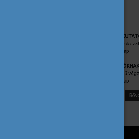
MA/Msc diplomával rendelkezők
Pályázati feltételek:
CH1 ÖSZTÖNDÍJ TAPASZTALT KUTA
A pályázás időpontjában már PhD fokozat
Az ösztöndíjak időtartama: 1-2 hónap
CH2 ÖSZTÖNDÍJ FIATAL KUTATÓKNA
Mesterfokú vagy azzal egyenértékű végz
Az ösztöndíjak időtartama: 1-4 hónap
Bőve