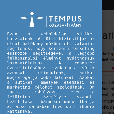
Hírek
Hallgatói ösztöndíjak
Collegium Hungaricum
Collegium Hungar
Ezen a weboldalon sütiket
használunk. A sütik biztosítják az
oldal hatékony működését, valamint
segítenek, hogy korszerű marketing
eszközök segítségével a legjobb
Bécsi központi közgyűjteményekben, környé
felhasználói élményt nyújthassuk
végzett általános elméleti, forrásfeltáró
látogatóinknak. A rendszer
üzemeltetéséhez szükséges sütik
azonnal elindulnak, amikor
meglátogatja weboldalunkat. Azokat
a sütiket, amelyek elemzési és
Az ösztöndíjra az osztrák-magyar kapcsolat
marketing célokat szolgálnak, Ön
egyenértékű végzettség) rendelkező kutatói 
tudja szabályozni ezen a
közgyűjteményekben, Bécs környéki levél- 
felületen. Személyre szabott
egyetemi vagy állami kutatóhelyeken a magya
beállításait bármikor módosíthatja
az alsó sarokban lévő süti ikonra
művelődés, irodalom, művészet, filozófia, ps
kattintva.
valamint forrásfeltáró, illetve forrásfeldolg