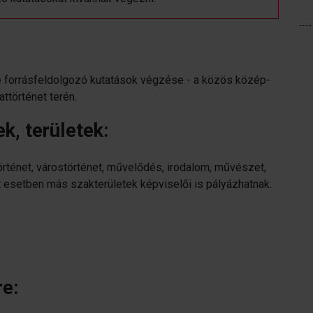
etve forrásfeldolgozó kutatások végzése - a közös közép-
ttörténet terén.
, területek:
ténet, várostörténet, művelődés, irodalom, művészet,
lt esetben más szakterületek képviselői is pályázhatnak.
re: