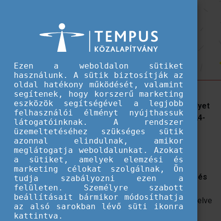
Hallgatói ösztöndíjak
Azerbajdzsáni ösztöndíj teljes
Azerbajdzsáni ösztöndíj teljes diplomás képzésre - pályázati felhívás újranyit
diplomás képzésre - pályázati
felhívás újranyitása
Ezen a weboldalon sütiket
használunk. A sütik biztosítják az
oldal hatékony működését, valamint
Az Azerbajdzsáni Köztársaság az államközi
segítenek, hogy korszerű marketing
eszközök segítségével a legjobb
ösztöndíjprogram keretein belül 10 ösztöndíjas helyet
felhasználói élményt nyújthassuk
biztosít magyar állampolgárok számára a 2023/2024-
látogatóinknak. A rendszer
es tanévre.
üzemeltetéséhez szükséges sütik
azonnal elindulnak, amikor
meglátogatja weboldalunkat. Azokat
Az Azerbajdzsáni Köztársaság az államközi
a sütiket, amelyek elemzési és
ösztöndíjprogram keretein belül 10 ösztöndíjas helyet
marketing célokat szolgálnak, Ön
biztosít magyar állampolgárok számára
alap-, mester-és
tudja szabályozni ezen a
felületen. Személyre szabott
doktori képzésre
azerbajdzsáni felsőoktatási
beállításait bármikor módosíthatja
intézményekben a 2023/2024-es tanévre. A képzés nyelve
az alsó sarokban lévő süti ikonra
azeri, angol vagy orosz.
kattintva.