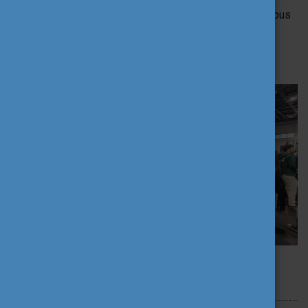
felsőoktatási ösztöndíjról vagy önkéntességről. A Tempus
Közalapítvány standja pedig segített nekik abban, hogy
kézzelfogható információkat kapjanak és elinduljanak
álmaik megvalósítása felé.
Szerző