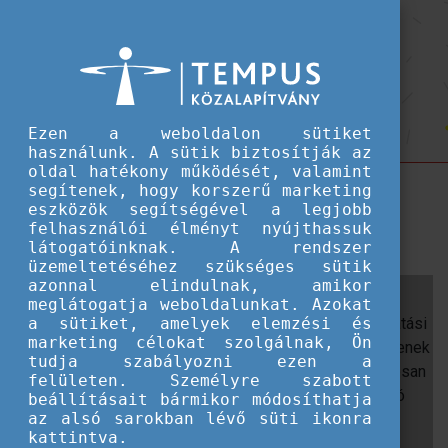
Hallgatói ösztöndíjak
A Tempus Közalapítvány standját
A Tempus Közalapítvány standját közel 1400 fiatal látogatta meg az Educatio S
közel 1400 fiatal látogatta meg az
Educatio Szakkiállításon
Ezen a weboldalon sütiket
használunk. A sütik biztosítják az
oldal hatékony működését, valamint
Az idén január 9. és 11. között rendezték meg az
segítenek, hogy korszerű marketing
eszközök segítségével a legjobb
ország legnagyobb oktatási szakkiállítását, az
felhasználói élményt nyújthassuk
Educatiót, a Hungexpo területén.
látogatóinknak. A rendszer
üzemeltetéséhez szükséges sütik
azonnal elindulnak, amikor
A rendezvény immár 25. alkalommal teremtett
meglátogatja weboldalunkat. Azokat
lehetőséget arra, hogy a magyar és nemzetközi oktatási
a sütiket, amelyek elemzési és
marketing célokat szolgálnak, Ön
színtér képviselői személyesen is kapcsolatba lépjenek
tudja szabályozni ezen a
a fiatalokkal. A
Tempus Közalapítvány
hagyományosan
felületen. Személyre szabott
saját standdal vett részt az eseményen, amely kiváló
beállításait bármikor módosíthatja
az alsó sarokban lévő süti ikonra
alkalmat kínált arra, hogy
bemutassa a nemzetközi
kattintva.
mobilitási lehetőségeket
, eloszlassa az ezekkel