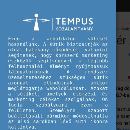
Hírek
Hallgatói ösztöndíjak
2027-től visszatér az Egyesült Kir
2027-től visszatér
Ezen a weboldalon sütiket
használunk. A sütik biztosítják az
oldal hatékony működését, valamint
programba
segítenek, hogy korszerű marketing
eszközök segítségével a legjobb
felhasználói élményt nyújthassuk
látogatóinknak. A rendszer
üzemeltetéséhez szükséges sütik
azonnal elindulnak, amikor
meglátogatja weboldalunkat. Azokat
Az Európai Unió és az Egyesült Királyság d
a sütiket, amelyek elemzési és
fűzése érdekében: a szigetország 2027-be
marketing célokat szolgálnak, Ön
tudja szabályozni ezen a
Az Egyesült Királyság csatlakozása az Erasmus
felületen. Személyre szabott
beállításait bármikor módosíthatja
munkatársakat, oktatási intézményeket és sze
az alsó sarokban lévő süti ikonra
társult egyéb harmadik országokkal azonos he
kattintva.