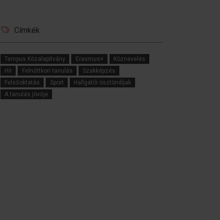
Címkék
Tempus Közalapítvány
Erasmus+
Köznevelés
Hír
Felnőttkori tanulás
Szakképzés
Felsőoktatás
Sport
Hallgatói ösztöndíjak
A tanulás jövője