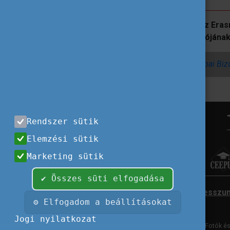
Az Egyesült Királyság visszatérése az Era
oktatási központként betöltött pozícióján
A hír angol nyelven eredetileg az Európai Bi
Rendszer sütik
Elemzési sütik
Marketing sütik
✔ Összes süti elfogadása
Impresszu
⚙ Elfogadom a beállításokat
Jogi nyilatkozat
Fotók és