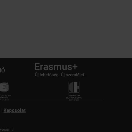
|
Kapcsolat
wesome.